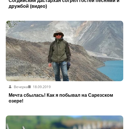
Согдийский дастархан согрел гостей песнями и
дружбой (видео)
Вечерка
18.09.2019
Мечта сбылась! Как я побывал на Сарезском
озере!