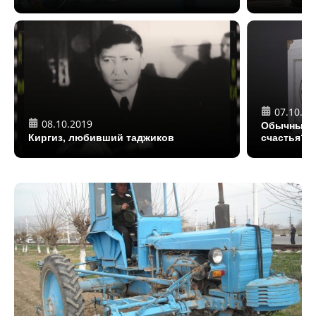
07.10.20
08.10.2019
Обычный с
Киргиз, любивший таджиков
счастья?