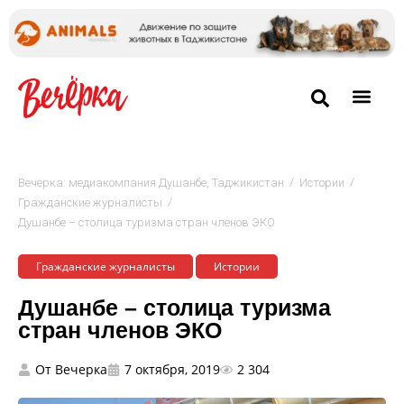
/
/
Вечёрка: медиакомпания Душанбе, Таджикистан
Истории
/
Гражданские журналисты
Душанбе – столица туризма стран членов ЭКО
Гражданские журналисты
Истории
Душанбе – столица туризма
стран членов ЭКО
От
Вечерка
7 октября, 2019
2 304