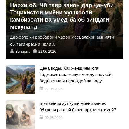
Нархи об. Чӣ тавр занон дар ҷануби
Тоҷикистон миёни хушксолӣ,
камбизоатӣ ва умед ба об зиндагӣ
мекунанд
Дар ҳоле ки роҳбарони ҷаҳон масъалаҳои амнияти
об, тағйирёбии иқлим...
Вечерка
22.06.2026
Цена воды. Как женщины юга
Таджикистана живут между засухой,
бедностью и надеждой на воду
22.06.2026
Болоравии худкушӣ миёни занон:
бӯҳрони равонӣ ё фишорҳои иҷтимоӣ?
05.03.2026