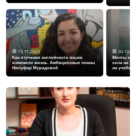
13.11.2023
30.10.20
Как изучение английского языка
Мечты сбы
изменило жизнь. Амбициозные планы
села на Ю
Нилуфар Мурадовой
на учебе в