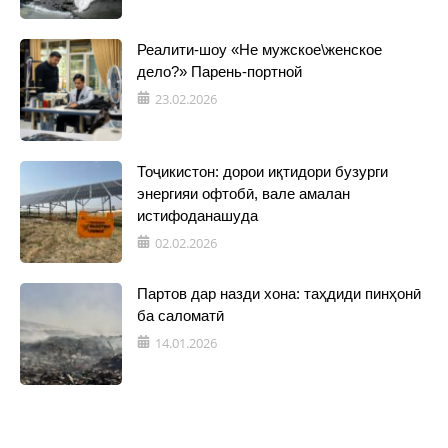
Реалити-шоу «Не мужское\женское
дело?» Парень-портной
23.02.2026
Тоҷикистон: дорои иқтидори бузурги
энергияи офтобӣ, вале амалан
истифоданашуда
02.02.2026
Партов дар назди хона: таҳдиди пинҳонӣ
ба саломатӣ
14.01.2026