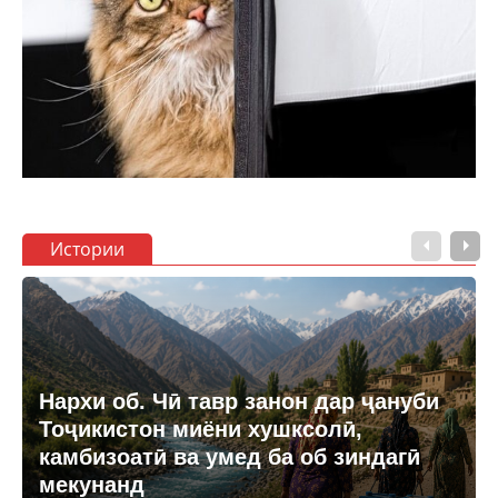
Истории
Нархи об. Чӣ тавр занон дар ҷануби
Тоҷикистон миёни хушксолӣ,
камбизоатӣ ва умед ба об зиндагӣ
мекунанд