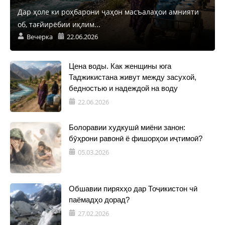
Дар ҳоле ки роҳбарони ҷаҳон масъалаҳои амнияти
об, тағйирёбии иқлим...
Вечерка
22.06.2026
Цена воды. Как женщины юга
Таджикистана живут между засухой,
бедностью и надеждой на воду
22.06.2026
Болоравии худкушӣ миёни занон:
бӯҳрони равонӣ ё фишорҳои иҷтимоӣ?
05.03.2026
Обшавии пиряхҳо дар Тоҷикистон чӣ
паёмадҳо дорад?
27.02.2026