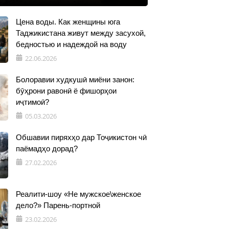
Цена воды. Как женщины юга
Таджикистана живут между засухой,
бедностью и надеждой на воду
22.06.2026
Болоравии худкушӣ миёни занон:
бӯҳрони равонӣ ё фишорҳои
иҷтимоӣ?
05.03.2026
Обшавии пиряхҳо дар Тоҷикистон чӣ
паёмадҳо дорад?
27.02.2026
Реалити-шоу «Не мужское\женское
дело?» Парень-портной
23.02.2026