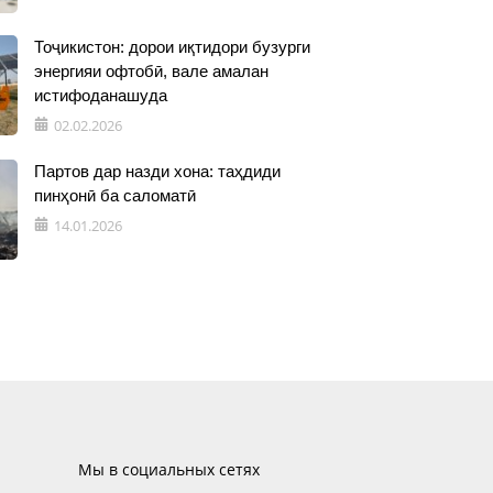
Тоҷикистон: дорои иқтидори бузурги
энергияи офтобӣ, вале амалан
истифоданашуда
02.02.2026
Партов дар назди хона: таҳдиди
пинҳонӣ ба саломатӣ
14.01.2026
Мы в социальных сетях