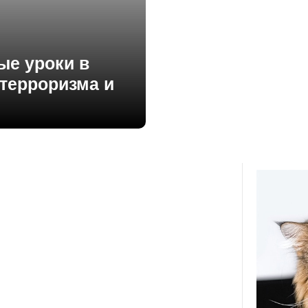
ые уроки в
терроризма и