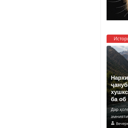
Истор
Нархи
ҷануб
хушкс
ба об
Дар ҳол
амнияти 
Вечер