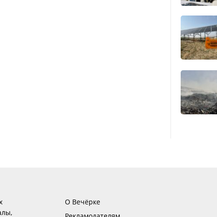
х
О Вечёрке
алы,
Рекламодателям