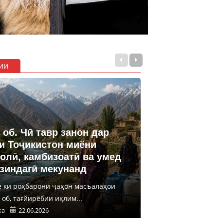
ии
 об. Чӣ тавр занон дар
и Тоҷикистон миёни
олӣ, камбизоатӣ ва умед
 зиндагӣ мекунанд
е ки роҳбарони ҷаҳон масъалаҳои
об, тағйирёбии иқлим...
ка
22.06.2026