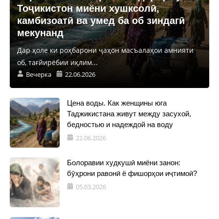
Тоҷикистон миёни хушксолӣ,
камбизоатӣ ва умед ба об зиндагӣ
мекунанд
Дар ҳоле ки роҳбарони ҷаҳон масъалаҳои амнияти
об, тағйирёбии иқлим...
Вечерка
22.06.2026
Цена воды. Как женщины юга
Таджикистана живут между засухой,
бедностью и надеждой на воду
22.06.2026
Болоравии худкушӣ миёни занон:
бӯҳрони равонӣ ё фишорҳои иҷтимоӣ?
05.03.2026