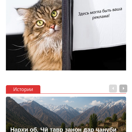
Истории
Нархи об. Чӣ тавр занон дар ҷануби