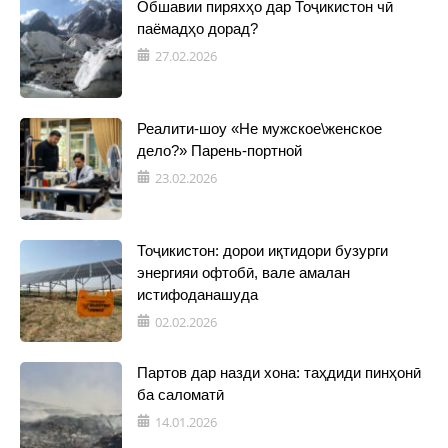
Обшавии пиряхҳо дар Тоҷикистон чӣ
паёмадҳо дорад?
27.02.2026
Реалити-шоу «Не мужское\женское
дело?» Парень-портной
23.02.2026
Тоҷикистон: дорои иқтидори бузурги
энергияи офтобӣ, вале амалан
истифоданашуда
02.02.2026
Партов дар назди хона: таҳдиди пинҳонӣ
ба саломатӣ
14.01.2026