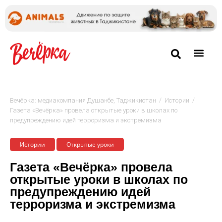
/
/
Вечёрка: медиакомпания Душанбе, Таджикистан
Истории
Газета «Вечёрка» провела открытые уроки в школах по
предупреждению идей терроризма и экстремизма
Истории
Открытые уроки
Газета «Вечёрка» провела
открытые уроки в школах по
предупреждению идей
терроризма и экстремизма