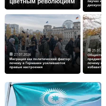
цветным революциям
паучах и 
дискуссию
25.05.20
27.07.2026
Обществен
Миграция как политический фактор:
предмет за
почему в Германии усиливаются
почему гор
правые настроения
избавитьс