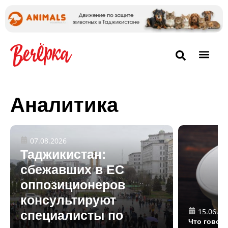
Аналитика
07.08.2026
Таджикистан:
сбежавших в ЕС
оппозиционеров
консультируют
15.06.20
специалисты по
Что говор