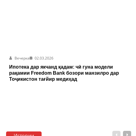
Вечерка
02.03.2026
Ипотека дар якчанд қадам: чӣ гуна модели
рақамии Freedom Bank бозори манзилро дар
Тоҷикистон тағйир медиҳад
Истории