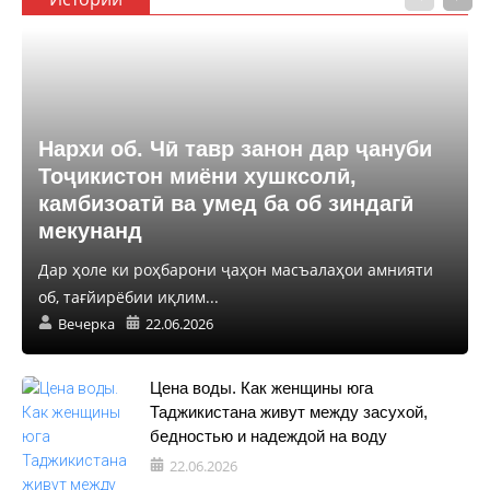
Нархи об. Чӣ тавр занон дар ҷануби
Тоҷикистон миёни хушксолӣ,
камбизоатӣ ва умед ба об зиндагӣ
мекунанд
Дар ҳоле ки роҳбарони ҷаҳон масъалаҳои амнияти
об, тағйирёбии иқлим...
Вечерка
22.06.2026
Цена воды. Как женщины юга
Таджикистана живут между засухой,
бедностью и надеждой на воду
22.06.2026