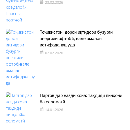
23.02.2026
Тоҷикистон: дорои иқтидори бузурги
энергияи офтобӣ, вале амалан
истифоданашуда
02.02.2026
Партов дар назди хона: таҳдиди пинҳонӣ
ба саломатӣ
14.01.2026