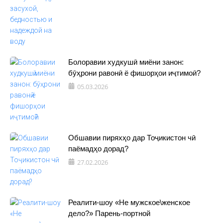
Болоравии худкушӣ миёни занон:
бӯҳрони равонӣ ё фишорҳои иҷтимоӣ?
05.03.2026
Обшавии пиряхҳо дар Тоҷикистон чӣ
паёмадҳо дорад?
27.02.2026
Реалити-шоу «Не мужское\женское
дело?» Парень-портной