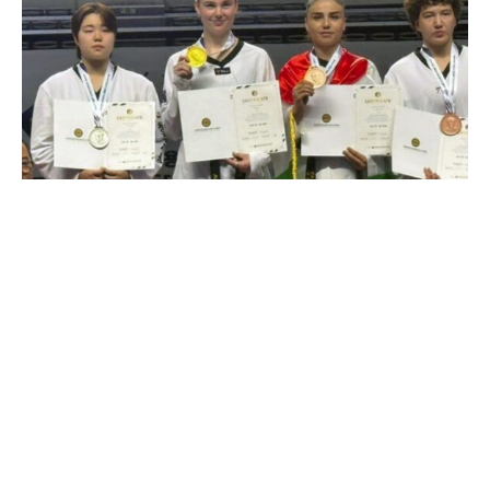
Вечерка
30.07.2026
Таджикские таэквондисты завоевали две
бронзы на международном турнире в Сеуле