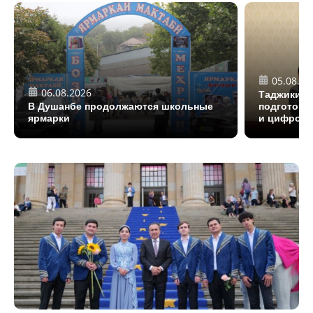
05.08.20
06.08.2026
Таджикист
В Душанбе продолжаются школьные
подготовк
ярмарки
и цифровы