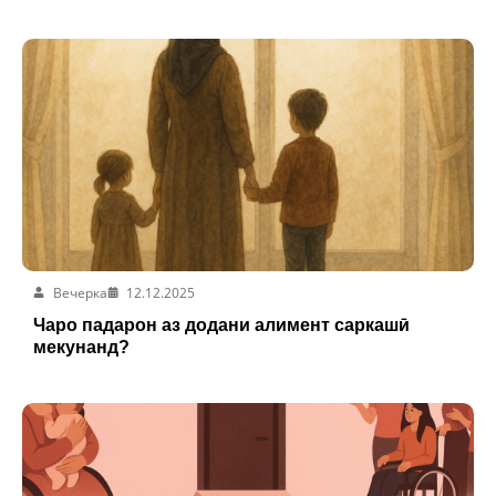
Вечерка
12.12.2025
Чаро падарон аз додани алимент саркашӣ
мекунанд?