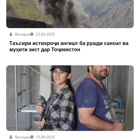
Вечерка
23.09.2025
Таъсири истихроҷи ангишт ба рушди саноат ва
муҳити зист дар Тоҷикистон
Вечерка
15.09.2025