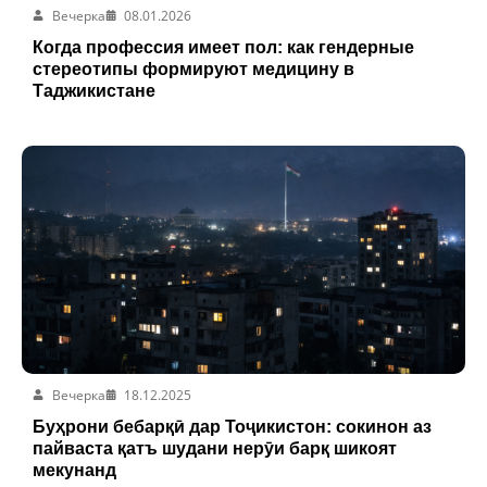
Вечерка
08.01.2026
Когда профессия имеет пол: как гендерные
стереотипы формируют медицину в
Таджикистане
Вечерка
18.12.2025
Буҳрони бебарқӣ дар Тоҷикистон: сокинон аз
пайваста қатъ шудани нерӯи барқ шикоят
мекунанд