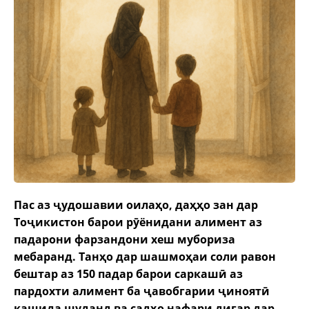
Пас аз ҷудошавии оилаҳо, даҳҳо зан дар
Тоҷикистон барои рӯёнидани алимент аз
падарони фарзандони хеш мубориза
мебаранд. Танҳо дар шашмоҳаи соли равон
бештар аз 150 падар барои саркашӣ аз
пардохти алимент ба ҷавобгарии ҷиноятӣ
кашида шуданд ва садҳо нафари дигар дар