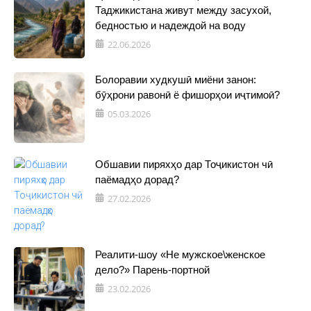
Таджикистана живут между засухой,
бедностью и надеждой на воду
22.06.2026
Болоравии худкушӣ миёни занон:
бӯҳрони равонӣ ё фишорҳои иҷтимоӣ?
05.03.2026
Обшавии пиряхҳо дар Тоҷикистон чӣ
паёмадҳо дорад?
27.02.2026
Реалити-шоу «Не мужское\женское
дело?» Парень-портной
23.02.2026