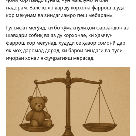
надорам. Вале ҳоло дар ду корхона фаррош шуда
кор мекунам ва зиндагиамро пеш мебарам».
Гулсифат мегӯяд, ки бо кӯмакпулиҳои фарзандон аз
шавҳари собиқ ва аз ду корхонае, ки ҳамчун
фаррош кор мекунад, ҳудуди се ҳазор сомонӣ дар
як моҳ даромад дорад, ки барои зиндагӣ ва пули
иҷораи хонаи якҳуҷрагияш мерасад.