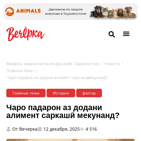
/
/
Вечёрка: медиакомпания Душанбе, Таджикистан
Новости
/
Главные темы
Чаро падарон аз додани алимент саркашӣ мекунанд?
Главные темы
Истории
фактор
Чаро падарон аз додани
алимент саркашӣ мекунанд?
От
Вечерка
12 декабря, 2025
4 516