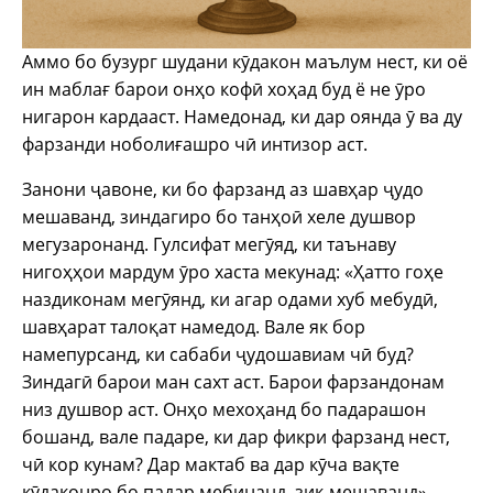
Аммо бо бузург шудани кӯдакон маълум нест, ки оё
ин маблағ барои онҳо кофӣ хоҳад буд ё не ӯро
нигарон кардааст. Намедонад, ки дар оянда ӯ ва ду
фарзанди ноболиғашро чӣ интизор аст.
Занони ҷавоне, ки бо фарзанд аз шавҳар ҷудо
мешаванд, зиндагиро бо танҳоӣ хеле душвор
мегузаронанд. Гулсифат мегӯяд, ки таънаву
нигоҳҳои мардум ӯро хаста мекунад: «Ҳатто гоҳе
наздиконам мегӯянд, ки агар одами хуб мебудӣ,
шавҳарат талоқат намедод. Вале як бор
намепурсанд, ки сабаби ҷудошавиам чӣ буд?
Зиндагӣ барои ман сахт аст. Барои фарзандонам
низ душвор аст. Онҳо мехоҳанд бо падарашон
бошанд, вале падаре, ки дар фикри фарзанд нест,
чӣ кор кунам? Дар мактаб ва дар кӯча вақте
кӯдаконро бо падар мебинанд, зиқ мешаванд»,