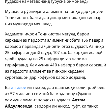
Кӯдакон наметавонанд гурусна бимонанд».
Мушкили рӯёнидани алимент на танҳо дар ҷануби
Тоҷикистон, балки дар дигар минтақаҳои кишвар
низ мушоҳида мешавад.
Хадамоти иҷрои Тоҷикистон мегӯяд, барои
саркашӣ аз пардохти алимент нисбати 156 падари
қарздор парвандаи ҷиноятӣ оғоз шудааст. Аз инҳо
25 нафар зиндонӣ шуда, 107 кас ба корҳои ислоҳӣ
ҷалб шудаанд ва 25 нафари дигар ҷарима
гирифтаанд. Ҳамчунин 410 нафарро барои саркашӣ
аз пардохти алимент ва пинҳон кардани
суроғаашон дар кофтуков қарор додаанд.
Ба
иттилои
ин ниҳод, дар шаш моҳи соли ҷорӣ беш
аз 57 миллион сомонӣ ба модарону кӯдакон
ҳамчун алимент пардохт шудааст.
Аҳтам
Абдуллозода
, сардори ин ниҳод, гуфт, ки танҳо