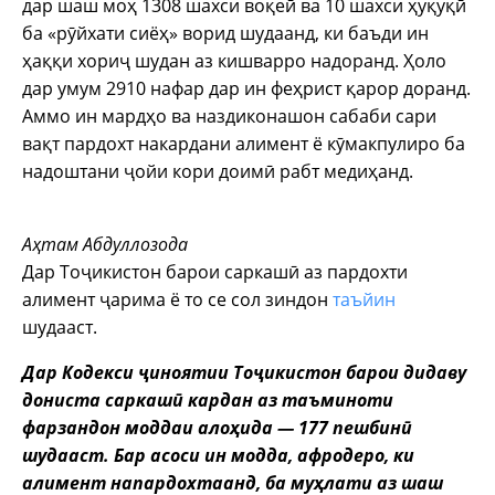
дар шаш моҳ 1308 шахси воқеӣ ва 10 шахси ҳуқуқӣ
ба «рӯйхати сиёҳ» ворид шудаанд, ки баъди ин
ҳаққи хориҷ шудан аз кишварро надоранд. Ҳоло
дар умум 2910 нафар дар ин феҳрист қарор доранд.
Аммо ин мардҳо ва наздиконашон сабаби сари
вақт пардохт накардани алимент ё кӯмакпулиро ба
надоштани ҷойи кори доимӣ рабт медиҳанд.
Аҳтам Абдуллозода
Дар Тоҷикистон барои саркашӣ аз пардохти
алимент ҷарима ё то се сол зиндон
таъйин
шудааст.
Дар Кодекси ҷиноятии Тоҷикистон барои дидаву
дониста саркашӣ кардан аз таъминоти
фарзандон моддаи алоҳида — 177 пешбинӣ
шудааст. Бар асоси ин модда, афродеро, ки
алимент напардохтаанд, ба муҳлати аз шаш