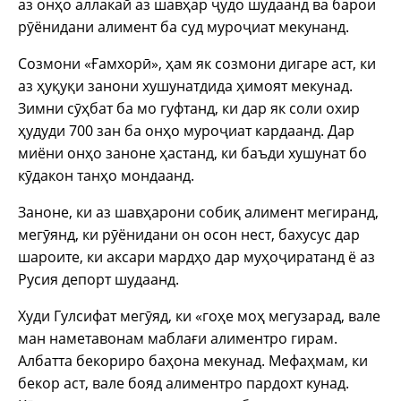
аз онҳо аллакай аз шавҳар ҷудо шудаанд ва барои
рӯёнидани алимент ба суд муроҷиат мекунанд.
Созмони «Ғамхорӣ», ҳам як созмони дигаре аст, ки
аз ҳуқуқи занони хушунатдида ҳимоят мекунад.
Зимни сӯҳбат ба мо гуфтанд, ки дар як соли охир
ҳудуди 700 зан ба онҳо муроҷиат кардаанд. Дар
миёни онҳо заноне ҳастанд, ки баъди хушунат бо
кӯдакон танҳо мондаанд.
Заноне, ки аз шавҳарони собиқ алимент мегиранд,
мегӯянд, ки рӯёнидани он осон нест, бахусус дар
шароите, ки аксари мардҳо дар муҳоҷиратанд ё аз
Русия депорт шудаанд.
Худи Гулсифат мегӯяд, ки «гоҳе моҳ мегузарад, вале
ман наметавонам маблағи алиментро гирам.
Албатта бекориро баҳона мекунад. Мефаҳмам, ки
бекор аст, вале бояд алиментро пардохт кунад.