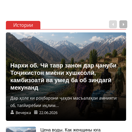
Истории
Нархи об. Чӣ тавр занон дар ҷануби
Тоҷикистон миёни хушксолӣ,
камбизоатӣ ва умед ба об зиндагӣ
мекунанд
Дар ҳоле ки роҳбарони ҷаҳон масъалаҳои амнияти
об, тағйирёбии иқлим...
Вечерка
22.06.2026
Цена воды. Как женщины юга