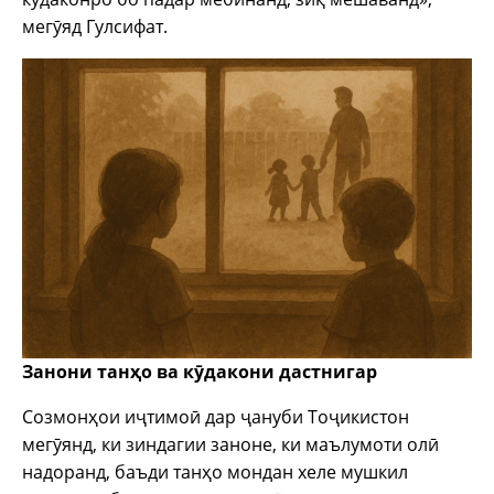
мегӯяд Гулсифат.
Занони танҳо ва кӯдакони дастнигар
Созмонҳои иҷтимоӣ дар ҷануби Тоҷикистон
мегӯянд, ки зиндагии заноне, ки маълумоти олӣ
надоранд, баъди танҳо мондан хеле мушкил