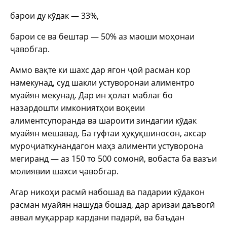
барои ду кӯдак — 33%,
барои се ва бештар — 50% аз маоши моҳонаи
ҷавобгар.
Аммо вақте ки шахс дар ягон ҷой расман кор
намекунад, суд шакли устуворонаи алиментро
муайян мекунад. Дар ин ҳолат маблағ бо
назардошти имкониятҳои воқеии
алиментсупоранда ва шароити зиндагии кӯдак
муайян мешавад. Ба гуфтаи ҳуқуқшиносон, аксар
муроҷиаткунандагон маҳз алименти устуворона
мегиранд — аз 150 то 500 сомонӣ, вобаста ба вазъи
молиявии шахси ҷавобгар.
Агар никоҳи расмӣ набошад ва падарии кӯдакон
расман муайян нашуда бошад, дар аризаи даъвогӣ
аввал муқаррар кардани падарӣ, ва баъдан