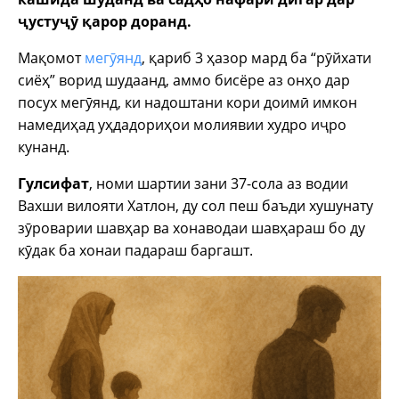
ҷустуҷӯ қарор доранд.
Мақомот
мегӯянд
, қариб 3 ҳазор мард ба “рӯйхати
сиёҳ” ворид шудаанд, аммо бисёре аз онҳо дар
посух мегӯянд, ки надоштани кори доимӣ имкон
намедиҳад уҳдадориҳои молиявии худро иҷро
кунанд.
Гулсифат
, номи шартии зани 37-сола аз водии
Вахши вилояти Хатлон, ду сол пеш баъди хушунату
зӯроварии шавҳар ва хонаводаи шавҳараш бо ду
кӯдак ба хонаи падараш баргашт.