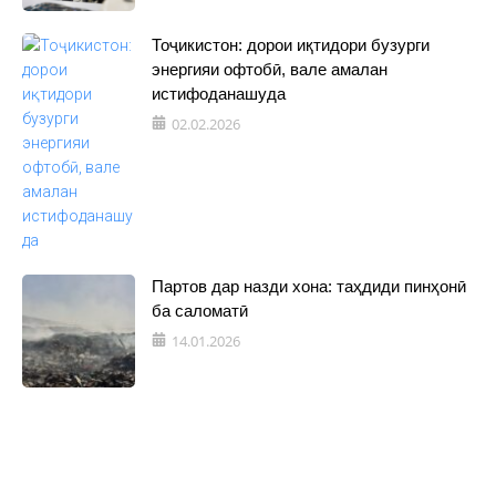
Тоҷикистон: дорои иқтидори бузурги
энергияи офтобӣ, вале амалан
истифоданашуда
02.02.2026
Партов дар назди хона: таҳдиди пинҳонӣ
ба саломатӣ
14.01.2026