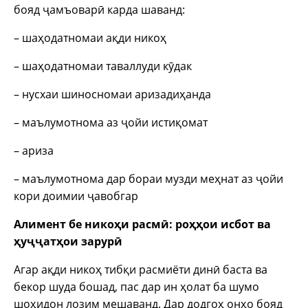
бояд ҷамъоварӣ карда шаванд:
– шаҳодатномаи ақди никоҳ
– шаҳодатномаи таваллуди кӯдак
– нусхаи шиносномаи аризадиҳанда
– маълумотнома аз ҷойи истиқомат
– ариза
– маълумотнома дар бораи музди меҳнат аз ҷойи
кори доимии ҷавобгар
Алимент бе никоҳи расмӣ: роҳҳои исбот ва
ҳуҷҷатҳои зарурӣ
Агар ақди никоҳ тибқи расмиёти динӣ баста ва
бекор шуда бошад, пас дар ин ҳолат ба шумо
шоҳидон лозим мешаванд. Дар додгоҳ онҳо бояд