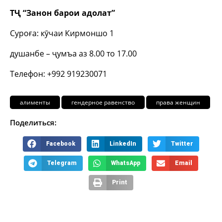
ТҶ “Занон барои адолат”
Суроға: кӯчаи Кирмоншо 1
душанбе – ҷумъа аз 8.00 то 17.00
Телефон: +992 919230071
алименты
гендерное равенство
права женщин
Поделиться:
Facebook
LinkedIn
Twitter
Telegram
WhatsApp
Email
Print