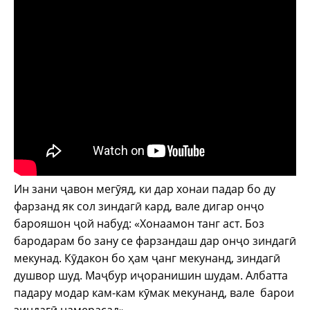
Ин зани ҷавон мегӯяд, ки дар хонаи падар бо ду
фарзанд як сол зиндагӣ кард, вале дигар онҷо
барояшон ҷой набуд: «Хонаамон танг аст. Боз
бародарам бо зану се фарзандаш дар онҷо зиндагӣ
мекунад. Кӯдакон бо ҳам ҷанг мекунанд, зиндагӣ
душвор шуд. Маҷбур иҷоранишин шудам. Албатта
падару модар кам-кам кӯмак мекунанд, вале барои
зиндагӣ намерасад».