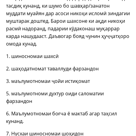
тасдиқ кунанд, ки шумо бо шавҳар/занатон
муддати муайян дар асоси никоҳи исломӣ зиндагии
муштарак доштед. Барои шахсоне ки ақди никоҳи
расмӣ надоранд, падарии кӯдаконаш муқаррар
карда нашудааст. Даъвогар бояд чунин ҳуҷҷатҳоро
омода кунад.
1. шиносномаи шахсӣ
2. шаҳодатномат таваллуди фарзандон
3. маълумотномаи ҷойи истиқомат
5. маълумотноми духтур оиди саломатии
фарзандон
6. Маълумотномаи боғча ё мактаб агар таҳсил
кунанд.
7. Нусхаи шиносномаи шоҳидон