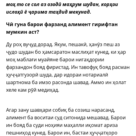
моҳ то се сол аз озодӣ маҳрум шудан, корҳои
ислоҳӣ ё ҷарима таҳдид мекунад.
Чӣ гуна барои фарзанд алимент гирифтан
мумкин аст?
Ду роҳ вуҷуд дорад. Якум, пешакӣ, ҳанӯз пеш аз
ҷудо шудан бо ҳамсаратон маслиҳат кунед, ки ҳар
моҳ маблағи муайяне барои нигаҳдории
фарзандон бояд фиристад. Ин тавофуқ бояд расман
ҳуҷҷатгузорӣ шуда, дар идораи нотариалӣ
шартнома ба имзо расонда шавад. Аммо ин ҳолат
хеле кам рӯй медиҳад.
Агар зану шавҳари собиқ ба созиш нарасанд,
алимент ба воситаи суд ситонида мешавад. Барои
ин бояд ба суди ноҳияи маҳалли иқомат ариза
пешниҳод кунед. Барои ин, бастаи ҳуҷҷатҳоро