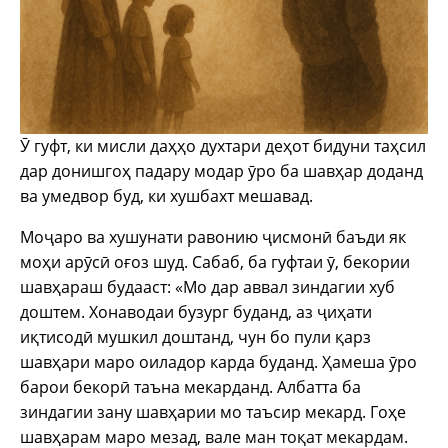
Ӯ гуфт, ки мисли даҳҳо духтари деҳот бидуни таҳсил
дар донишгоҳ падару модар ӯро ба шавҳар доданд
ва умедвор буд, ки хушбахт мешавад.
Моҷаро ва хушунати равонию ҷисмонӣ баъди як
моҳи арӯсӣ оғоз шуд. Сабаб, ба гуфтаи ӯ, бекории
шавҳараш будааст: «Мо дар аввал зиндагии хуб
доштем. Хонаводаи бузург буданд, аз ҷиҳати
иқтисодӣ мушкил доштанд, чун бо пули қарз
шавҳари маро оиладор карда буданд. Ҳамеша ӯро
барои бекорӣ таъна мекарданд. Албатта ба
зиндагии зану шавҳарии мо таъсир мекард. Гоҳе
шавҳарам маро мезад, вале ман тоқат мекардам.