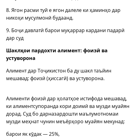
8. Ягон расми туй е ягон далеле ки ҳаминҳо дар
никоҳи мусулмонӣ будаанд.
9. Боҷи давлатӣ барои муқаррар кардани падарӣ
дар суд
Шаклҳои пардохти алимент: фоизӣ ва
устуворона
Алимент дар Тоҷикистон ба ду шакл таъйин
мешавад: фоизӣ (ҳиссагӣ) ва устуворона.
Алименти фоизӣ дар ҳолатҳое истифода мешавад,
ки алиментсупоранда кори доимӣ ва музди муайян
дорад. Суд бо дарназардошти маълумотномаи
музди меҳнат чунин меъёрҳоро муайян мекунад:
барои як кӯдак — 25%,