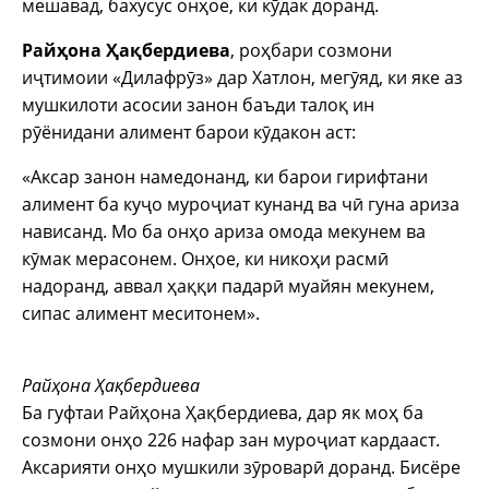
мешавад, бахусус онҳое, ки кӯдак доранд.
Райҳона Ҳақбердиева
, роҳбари созмони
иҷтимоии «Дилафрӯз» дар Хатлон, мегӯяд, ки яке аз
мушкилоти асосии занон баъди талоқ ин
рӯёнидани алимент барои кӯдакон аст:
«Аксар занон намедонанд, ки барои гирифтани
алимент ба куҷо муроҷиат кунанд ва чӣ гуна ариза
нависанд. Мо ба онҳо ариза омода мекунем ва
кӯмак мерасонем. Онҳое, ки никоҳи расмӣ
надоранд, аввал ҳаққи падарӣ муайян мекунем,
сипас алимент меситонем».
Райҳона Ҳақбердиева
Ба гуфтаи Райҳона Ҳақбердиева, дар як моҳ ба
созмони онҳо 226 нафар зан муроҷиат кардааст.
Аксарияти онҳо мушкили зӯроварӣ доранд. Бисёре