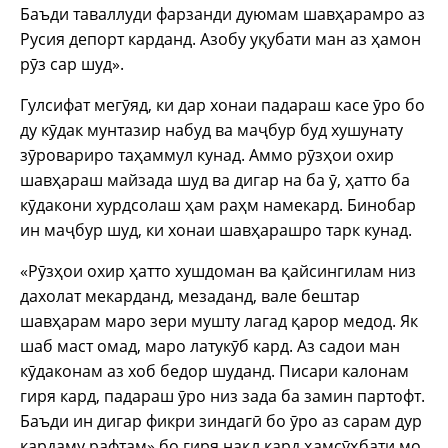
Баъди таваллуди фарзанди дуюмам шавҳарамро аз
Русия депорт карданд. Азобу уқубати ман аз ҳамон
рӯз сар шуд».
Гулсифат мегӯяд, ки дар хонаи падараш касе ӯро бо
ду кӯдак мунтазир набуд ва маҷбур буд хушунату
зӯровариро таҳаммул кунад. Аммо рӯзҳои охир
шавҳараш майзада шуд ва дигар на ба ӯ, ҳатто ба
кӯдакони хурдсолаш ҳам раҳм намекард. Бинобар
ин маҷбур шуд, ки хонаи шавҳарашро тарк кунад.
«Рӯзҳои охир ҳатто хушдоман ва қайсингилам низ
дахолат мекарданд, мезаданд, вале бештар
шавҳарам маро зери мушту лагад қарор медод. Як
шаб маст омад, маро латукӯб кард. Аз садои ман
кӯдаконам аз хоб бедор шуданд. Писари калонам
гиря кард, падараш ӯро низ зада ба замин партофт.
Баъди ин дигар фикри зиндагӣ бо ӯро аз сарам дур
кардаму рафтам» бо гиря нақл кард ҳамсӯҳбати мо.