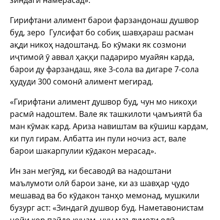
Гирифтани алимент барои фарзандонаш душвор
буд, зеро Гулсифат бо собиқ шавҳараш расман
ақди никоҳ надоштанд. Бо кӯмаки як созмони
иҷтимоӣ ӯ аввал ҳаққи падариро муайян карда,
барои ду фарзандаш, яке 3-сола ва дигаре 7-сола
ҳудуди 300 сомонӣ алимент мегирад.
«Гирифтани алимент душвор буд, чун мо никоҳи
расмӣ надоштем. Вале як ташкилоти ҷамъиятӣ ба
ман кӯмак кард. Ариза навиштам ва кӯшиш кардам,
ки пул гирам. Албатта ин пули ночиз аст, вале
барои шакарпулии кӯдакон мерасад».
Ин зан мегӯяд, ки бесаводӣ ва надоштани
маълумоти олӣ барои зане, ки аз шавҳар ҷудо
мешавад ва бо кӯдакон танҳо мемонад, мушкили
бузург аст: «Зиндагӣ душвор буд. Наметавонистам
ҷойи кор пайдо кунам, чун маълумоти олӣ