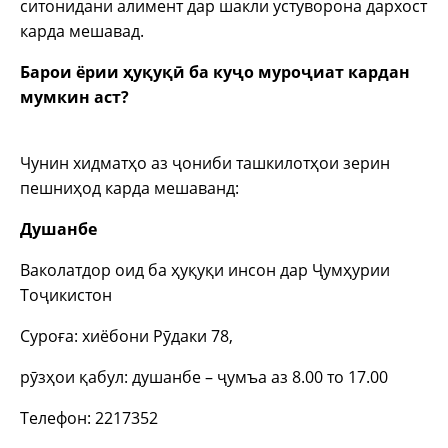
ситонидани алимент дар шакли устуворона дархост
карда мешавад.
Барои ёрии ҳуқуқӣ ба куҷо муроҷиат кардан
мумкин аст?
Чунин хидматҳо аз ҷониби ташкилотҳои зерин
пешниҳод карда мешаванд:
Душанбе
Ваколатдор оид ба ҳуқуқи инсон дар Ҷумҳурии
Тоҷикистон
Суроға: хиёбони Рӯдаки 78,
рӯзҳои қабул: душанбе – ҷумъа аз 8.00 то 17.00
Телефон: 2217352