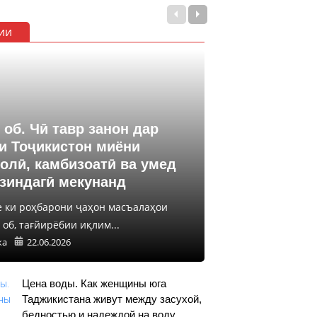
ии
 об. Чӣ тавр занон дар
и Тоҷикистон миёни
олӣ, камбизоатӣ ва умед
 зиндагӣ мекунанд
е ки роҳбарони ҷаҳон масъалаҳои
об, тағйирёбии иқлим...
ка
22.06.2026
Цена воды. Как женщины юга
Таджикистана живут между засухой,
бедностью и надеждой на воду