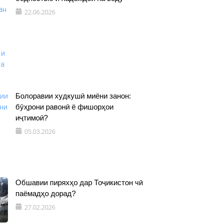
22.06.2026
Болоравии худкушӣ миёни занон:
бӯҳрони равонӣ ё фишорҳои
иҷтимоӣ?
05.03.2026
Обшавии пиряхҳо дар Тоҷикистон чӣ
паёмадҳо дорад?
27.02.2026