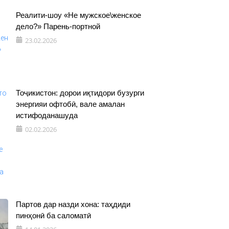
Реалити-шоу «Не мужское\женское
дело?» Парень-портной
23.02.2026
Тоҷикистон: дорои иқтидори бузурги
энергияи офтобӣ, вале амалан
истифоданашуда
02.02.2026
Партов дар назди хона: таҳдиди
пинҳонӣ ба саломатӣ