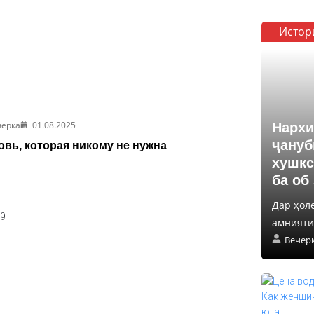
Истор
черка
01.08.2025
Нархи
ҷануб
вь, которая никому не нужна
хушкс
ба об
Дар ҳол
амнияти 
Вечер