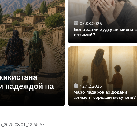
05.03.2026
Болоравии худкушӣ миёни з
иҷтимоӣ?
жикистана
и надеждой на
12.12.2025
Чаро падарон аз додани
алимент саркашӣ мекунанд?