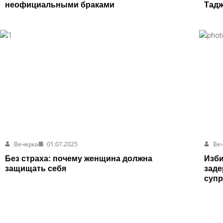
неофициальными браками
Тадж
Вечерка
01.07.2025
Ве
Без страха: почему женщина должна
Изби
защищать себя
заде
супр