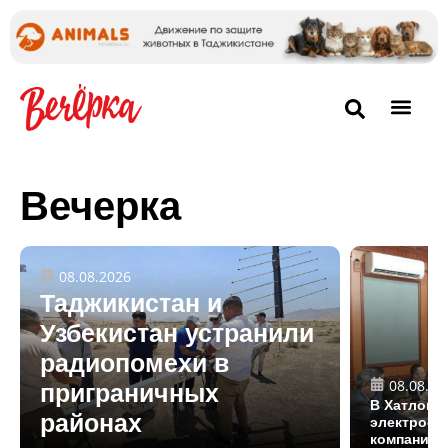
Вечерка
08.08.2026
Таджикистан и
Узбекистан устранили
радиопомехи в
08.08.20
приграничных
В Хатлоне
районах
электрост
компанией