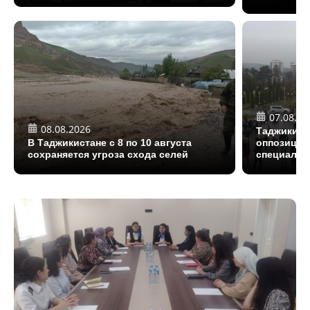
07.08.20
08.08.2026
Таджикист
В Таджикистане с 8 по 10 августа
оппозицио
сохраняется угроза схода селей
специалис