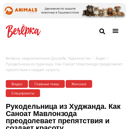
/
/
Вечёрка: медиакомпания Душанбе, Таджикистан
Видео
Рукодельница из Худжанда. Как Саноат Мавлонзода преодолевает
препятствия и создает красоту
Видео
Главные темы
Женские
Спецпроекты
Рукодельница из Худжанда. Как
Саноат Мавлонзода
преодолевает препятствия и
создает красоту