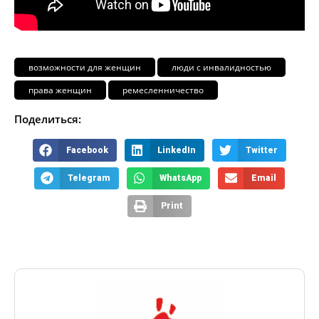
возможности для женщин
люди с инвалидностью
права женщин
ремесленничество
Поделиться:
Facebook
LinkedIn
Twitter
Telegram
WhatsApp
Email
Print