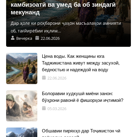
камбизоатӣ ва умед ба об зиндагӣ
мекунанд
Дар ҳоле ки роҳбарони ҷаҳон масъалаҳои амнияти
об, тағйирёбии иқлим...
Вечерка
22.06.2026
Цена воды. Как женщины юга
Таджикистана живут между засухой,
бедностью и надеждой на воду
22.06.2026
Болоравии худкушӣ миёни занон:
бӯҳрони равонӣ ё фишорҳои иҷтимоӣ?
05.03.2026
Обшавии пиряхҳо дар Тоҷикистон чӣ