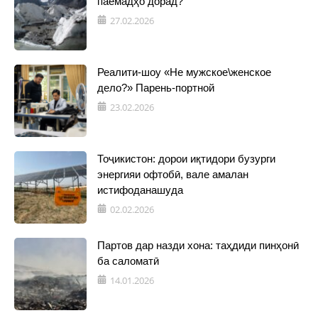
паёмадҳо дорад?
27.02.2026
Реалити-шоу «Не мужское\женское
дело?» Парень-портной
23.02.2026
Тоҷикистон: дорои иқтидори бузурги
энергияи офтобӣ, вале амалан
истифоданашуда
02.02.2026
Партов дар назди хона: таҳдиди пинҳонӣ
ба саломатӣ
14.01.2026