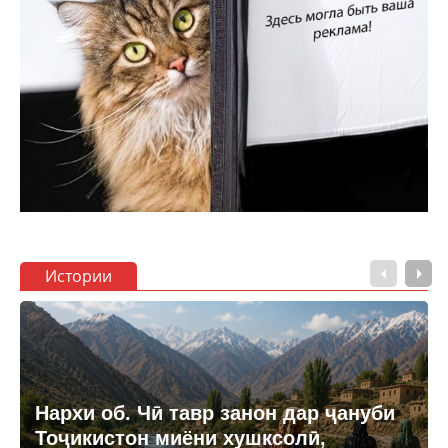
Истории
Нархи об. Чӣ тавр занон дар ҷануби
Тоҷикистон миёни хушксолӣ,