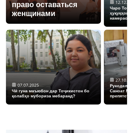
12.12.20
право оставаться
Чаро Тоҷи
женщинами
ҳуқуқҳои 
намерасон
27.10.20
07.07.2025
Рукодельн
Чӣ гуна маъюбон дар Тоҷикистон бо
Саноат Ма
қолабҳо мубориза мебаранд?
препятстви