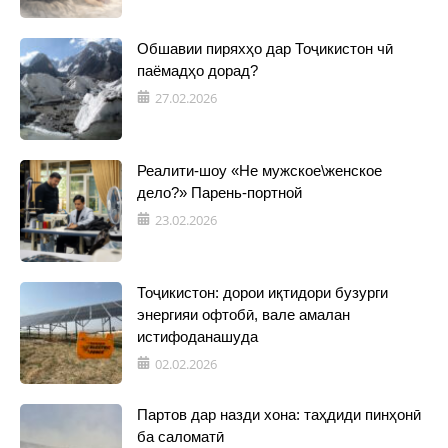
Обшавии пиряхҳо дар Тоҷикистон чӣ
паёмадҳо дорад?
27.02.2026
Реалити-шоу «Не мужское\женское
дело?» Парень-портной
23.02.2026
Тоҷикистон: дорои иқтидори бузурги
энергияи офтобӣ, вале амалан
истифоданашуда
02.02.2026
Партов дар назди хона: таҳдиди пинҳонӣ
ба саломатӣ