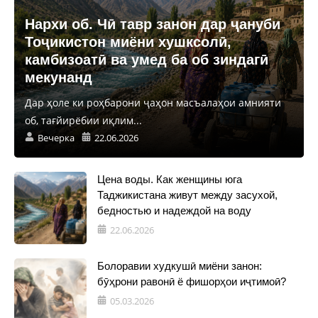
Нархи об. Чӣ тавр занон дар ҷануби
Тоҷикистон миёни хушксолӣ,
камбизоатӣ ва умед ба об зиндагӣ
мекунанд
Дар ҳоле ки роҳбарони ҷаҳон масъалаҳои амнияти
об, тағйирёбии иқлим...
Вечерка
22.06.2026
Цена воды. Как женщины юга
Таджикистана живут между засухой,
бедностью и надеждой на воду
22.06.2026
Болоравии худкушӣ миёни занон:
бӯҳрони равонӣ ё фишорҳои иҷтимоӣ?
05.03.2026