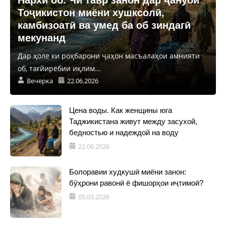
Тоҷикистон миёни хушксолӣ,
камбизоатӣ ва умед ба об зиндагӣ
мекунанд
Дар ҳоле ки роҳбарони ҷаҳон масъалаҳои амнияти
об, тағйирёбии иқлим...
Вечерка
22.06.2026
Цена воды. Как женщины юга
Таджикистана живут между засухой,
бедностью и надеждой на воду
22.06.2026
Болоравии худкушӣ миёни занон:
бӯҳрони равонӣ ё фишорҳои иҷтимоӣ?
05.03.2026