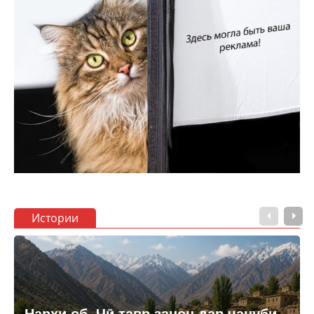
Истории
Нархи об. Чӣ тавр занон дар ҷануби