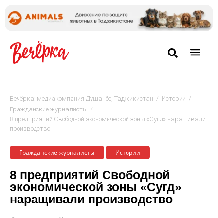
/
/
Вечёрка: медиакомпания Душанбе, Таджикистан
Истории
/
Гражданские журналисты
8 предприятий Свободной экономической зоны «Сугд» наращивали
производство
Гражданские журналисты
Истории
8 предприятий Свободной
экономической зоны «Сугд»
наращивали производство