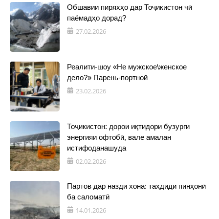
Обшавии пиряхҳо дар Тоҷикистон чӣ
паёмадҳо дорад?
27.02.2026
Реалити-шоу «Не мужское\женское
дело?» Парень-портной
23.02.2026
Тоҷикистон: дорои иқтидори бузурги
энергияи офтобӣ, вале амалан
истифоданашуда
02.02.2026
Партов дар назди хона: таҳдиди пинҳонӣ
ба саломатӣ
14.01.2026