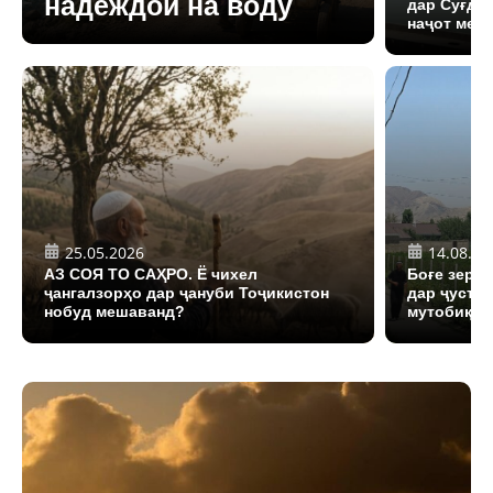
надеждой на воду
дар Суғд 
наҷот мед
25.05.2026
14.08.20
АЗ СОЯ ТО САҲРО. Ё чихел
Боғе зери
ҷангалзорҳо дар ҷануби Тоҷикистон
дар ҷусту
нобуд мешаванд?
мутобиқша