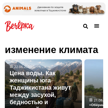
изменение климата
22.06.2026
Цена воды. Как
женщины юга
Таджикистана живут
между засухой,
21.08.20
бедностью и
«Обёрии қа