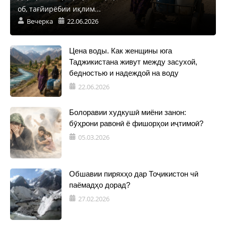
об, тағйирёбии иқлим...
Вечерка
22.06.2026
Цена воды. Как женщины юга
Таджикистана живут между засухой,
бедностью и надеждой на воду
22.06.2026
Болоравии худкушӣ миёни занон:
бӯҳрони равонӣ ё фишорҳои иҷтимоӣ?
05.03.2026
Обшавии пиряхҳо дар Тоҷикистон чӣ
паёмадҳо дорад?
27.02.2026