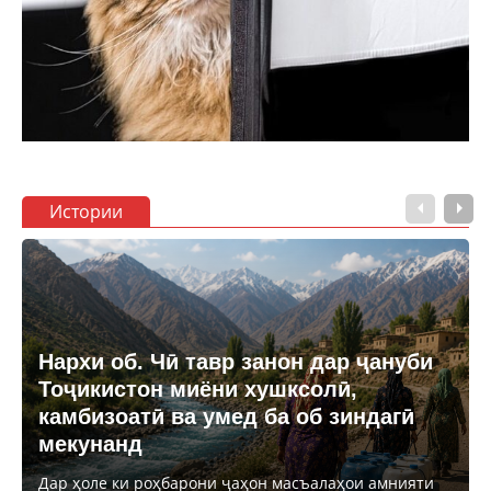
Истории
Нархи об. Чӣ тавр занон дар ҷануби
Тоҷикистон миёни хушксолӣ,
камбизоатӣ ва умед ба об зиндагӣ
мекунанд
Дар ҳоле ки роҳбарони ҷаҳон масъалаҳои амнияти