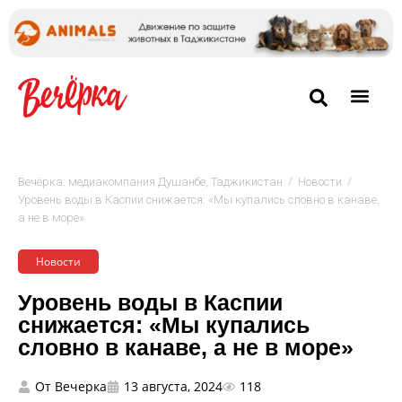
/
/
Вечёрка: медиакомпания Душанбе, Таджикистан
Новости
Уровень воды в Каспии снижается: «Мы купались словно в канаве,
а не в море»
Новости
Уровень воды в Каспии
снижается: «Мы купались
словно в канаве, а не в море»
От
Вечерка
13 августа, 2024
118