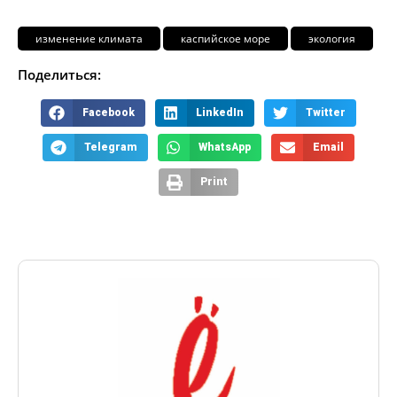
изменение климата
каспийское море
экология
Поделиться:
Facebook
LinkedIn
Twitter
Telegram
WhatsApp
Email
Print