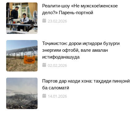
Реалити-шоу «Не мужское\женское
дело?» Парень-портной
23.02.2026
Тоҷикистон: дорои иқтидори бузурги
энергияи офтобӣ, вале амалан
истифоданашуда
02.02.2026
Партов дар назди хона: таҳдиди пинҳонӣ
ба саломатӣ
14.01.2026