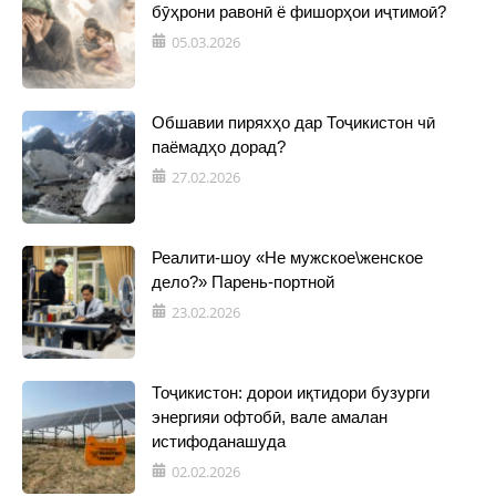
бӯҳрони равонӣ ё фишорҳои иҷтимоӣ?
05.03.2026
Обшавии пиряхҳо дар Тоҷикистон чӣ
паёмадҳо дорад?
27.02.2026
Реалити-шоу «Не мужское\женское
дело?» Парень-портной
23.02.2026
Тоҷикистон: дорои иқтидори бузурги
энергияи офтобӣ, вале амалан
истифоданашуда
02.02.2026