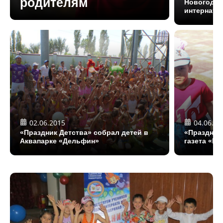
родителям
Новогодни
интерната
02.06.2015
04.06.20
«Праздник Детства» собрал детей в
«Праздник
Аквапарке «Дельфин»
газета «Ве