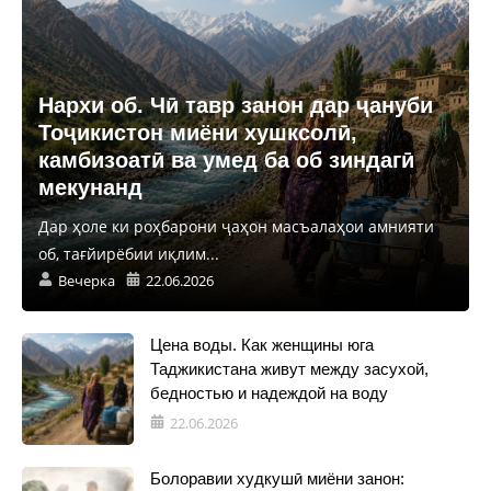
Нархи об. Чӣ тавр занон дар ҷануби
Тоҷикистон миёни хушксолӣ,
камбизоатӣ ва умед ба об зиндагӣ
мекунанд
Дар ҳоле ки роҳбарони ҷаҳон масъалаҳои амнияти
об, тағйирёбии иқлим...
Вечерка
22.06.2026
Цена воды. Как женщины юга
Таджикистана живут между засухой,
бедностью и надеждой на воду
22.06.2026
Болоравии худкушӣ миёни занон: