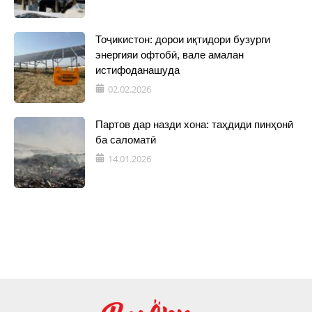
Тоҷикистон: дорои иқтидори бузурги
энергияи офтобӣ, вале амалан
истифоданашуда
02.02.2026
Партов дар назди хона: таҳдиди пинҳонӣ
ба саломатӣ
14.01.2026