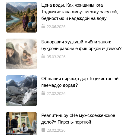
Цена воды. Как женщины юга
Таджикистана живут между засухой,
бедностью и надеждой на воду
22.06.2026
Болоравии худкушӣ миёни занон:
бӯҳрони равонӣ ё фишорҳои иҷтимоӣ?
05.03.2026
Обшавии пиряхҳо дар Тоҷикистон чӣ
паёмадҳо дорад?
27.02.2026
Реалити-шоу «Не мужское\женское
дело?» Парень-портной
23.02.2026