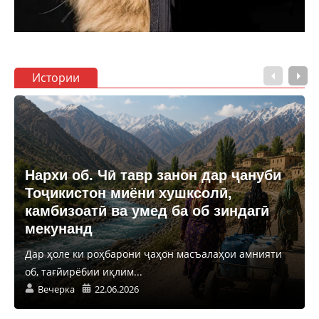
Истории
Нархи об. Чӣ тавр занон дар ҷануби
Тоҷикистон миёни хушксолӣ,
камбизоатӣ ва умед ба об зиндагӣ
мекунанд
Дар ҳоле ки роҳбарони ҷаҳон масъалаҳои амнияти
об, тағйирёбии иқлим...
Вечерка
22.06.2026