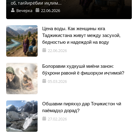
об, тағйирёбии иқлим...
Вечерка
22.06.2026
Цена воды. Как женщины юга
Таджикистана живут между засухой,
бедностью и надеждой на воду
22.06.2026
Болоравии худкушӣ миёни занон:
бӯҳрони равонӣ ё фишорҳои иҷтимоӣ?
05.03.2026
Обшавии пиряхҳо дар Тоҷикистон чӣ
паёмадҳо дорад?
27.02.2026