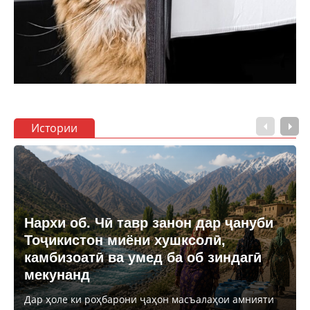
Истории
Нархи об. Чӣ тавр занон дар ҷануби
Тоҷикистон миёни хушксолӣ,
камбизоатӣ ва умед ба об зиндагӣ
мекунанд
Дар ҳоле ки роҳбарони ҷаҳон масъалаҳои амнияти