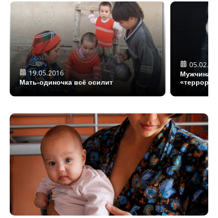
05.02.20
19.05.2016
Мужчина с
Мать-одиночка всё осилит
«террорис