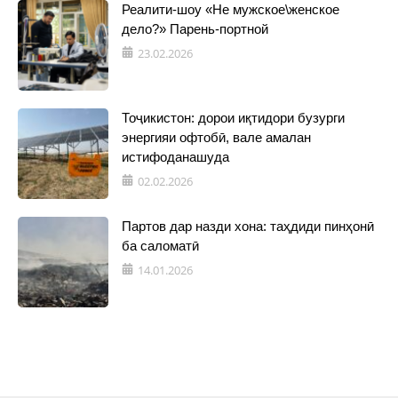
Реалити-шоу «Не мужское\женское
дело?» Парень-портной
23.02.2026
Тоҷикистон: дорои иқтидори бузурги
энергияи офтобӣ, вале амалан
истифоданашуда
02.02.2026
Партов дар назди хона: таҳдиди пинҳонӣ
ба саломатӣ
14.01.2026