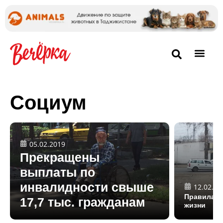
Социум
05.02.2019
Прекращены
выплаты по
инвалидности свыше
12.02.20
Правила и
17,7 тыс. гражданам
жизни