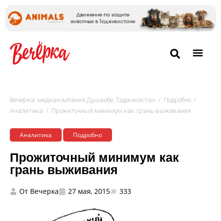
/
/
Вечёрка: медиакомпания Душанбе, Таджикистан
Подробно
/
Аналитика
Прожиточный минимум как грань выживания
Аналитика
Подробно
Прожиточный минимум как
грань выживания
От
Вечерка
27 мая, 2015
333