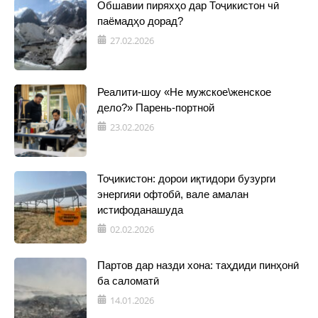
Обшавии пиряхҳо дар Тоҷикистон чӣ
паёмадҳо дорад?
27.02.2026
Реалити-шоу «Не мужское\женское
дело?» Парень-портной
23.02.2026
Тоҷикистон: дорои иқтидори бузурги
энергияи офтобӣ, вале амалан
истифоданашуда
02.02.2026
Партов дар назди хона: таҳдиди пинҳонӣ
ба саломатӣ
14.01.2026