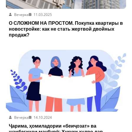
Вечерка
11.03.2025
О СЛОЖНОМ НА ПРОСТОМ. Покупка квартиры в
новостройке: как не стать жертвой двойных
продаж?
Вечерка
14.10.2024
Ҷарима, ҳомиладории «беиҷозат» ва
шанбегиҳои маҷбурӣ: Ҳуқуқи худро дар