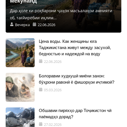
мекунанд
Дар ҳоле ки роҳбарони ҷаҳон масъалаҳои амнияти
об, тағйирёбии иқлим...
Вечерка
22.06.2026
Цена воды. Как женщины юга
Таджикистана живут между засухой,
бедностью и надеждой на воду
22.06.2026
Болоравии худкушӣ миёни занон:
бӯҳрони равонӣ ё фишорҳои иҷтимоӣ?
05.03.2026
Обшавии пиряхҳо дар Тоҷикистон чӣ
паёмадҳо дорад?
27.02.2026