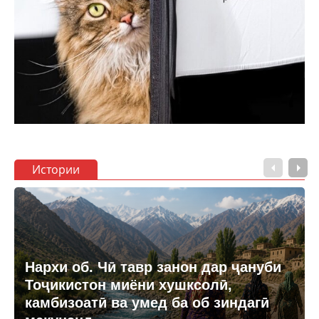
Истории
Нархи об. Чӣ тавр занон дар ҷануби
Тоҷикистон миёни хушксолӣ,
камбизоатӣ ва умед ба об зиндагӣ