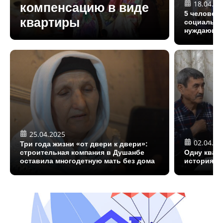
18.04.20
компенсацию в виде
5 человек 
квартиры
социально
нуждающие
25.04.2025
02.04.20
Три года жизни «от двери к двери»:
строительная компания в Душанбе
Одну квар
оставила многодетную мать без дома
история ж