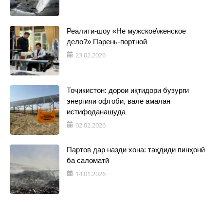
Реалити-шоу «Не мужское\женское
дело?» Парень-портной
23.02.2026
Тоҷикистон: дорои иқтидори бузурги
энергияи офтобӣ, вале амалан
истифоданашуда
02.02.2026
Партов дар назди хона: таҳдиди пинҳонӣ
ба саломатӣ
14.01.2026