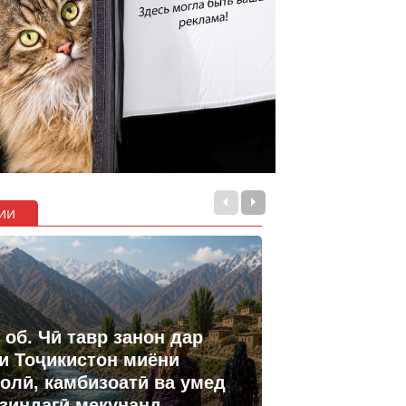
ии
 об. Чӣ тавр занон дар
и Тоҷикистон миёни
олӣ, камбизоатӣ ва умед
 зиндагӣ мекунанд