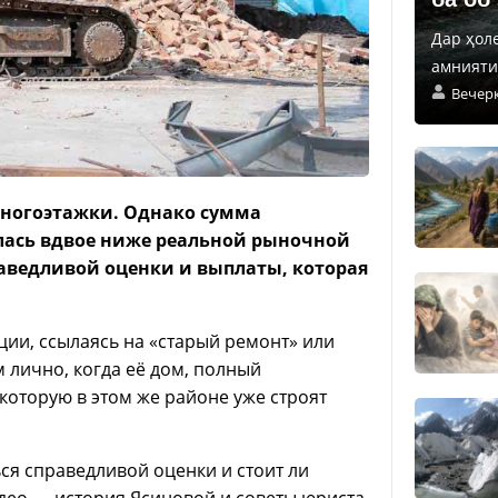
Дар ҳол
амнияти 
Вечер
многоэтажки. Однако сумма
лась вдвое ниже реальной рыночной
раведливой оценки и выплаты, которая
ии, ссылаясь на «старый ремонт» или
м лично, когда её дом, полный
 которую в этом же районе уже строят
ся справедливой оценки и стоит ли