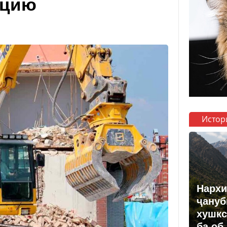
ацию
Истор
Нархи
ҷануб
хушкс
ба об