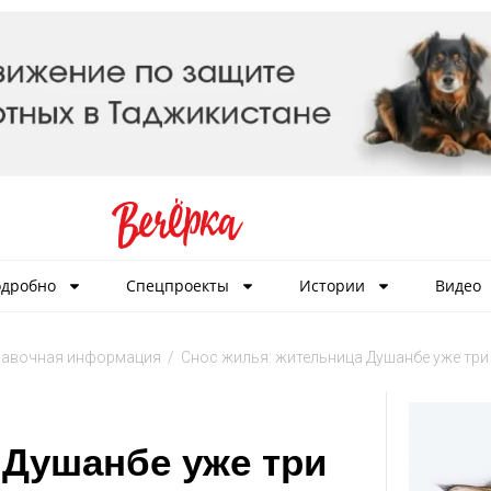
дробно
Спецпроекты
Истории
Видео
равочная информация
/
Снос жилья: жительница Душанбе уже три
 Душанбе уже три