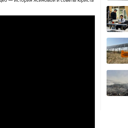
део — история Ясиновой и советы юриста