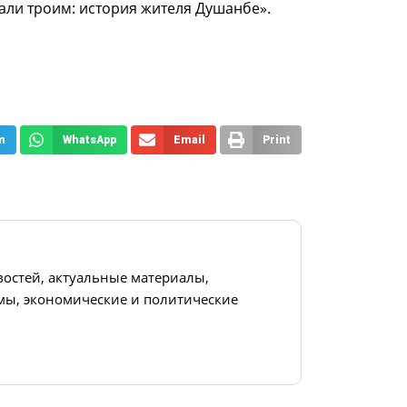
али троим: история жителя Душанбе».
m
WhatsApp
Email
Print
востей, актуальные материалы,
ы, экономические и политические