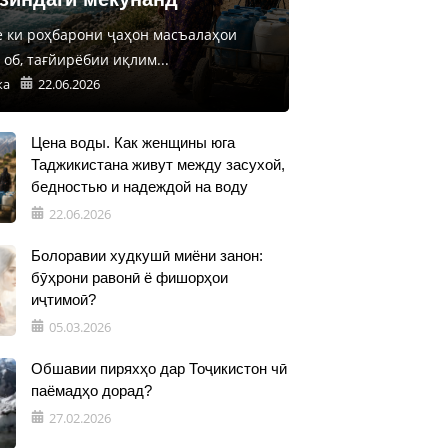
е ки роҳбарони ҷаҳон масъалаҳои
об, тағйирёбии иқлим...
ка
22.06.2026
Цена воды. Как женщины юга
Таджикистана живут между засухой,
бедностью и надеждой на воду
22.06.2026
Болоравии худкушӣ миёни занон:
бӯҳрони равонӣ ё фишорҳои
иҷтимоӣ?
05.03.2026
Обшавии пиряхҳо дар Тоҷикистон чӣ
паёмадҳо дорад?
27.02.2026