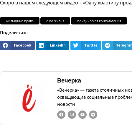
Скоро в нашем следующем видео – «Одну квартиру прод
жильщные права
снос жилья
юридическая консультация
Поделиться:
Facebook
LinkedIn
Twitter
Telegra
Вечерка
«Вечёрка» — газета столичных но
освещающие социальные проблем
новости