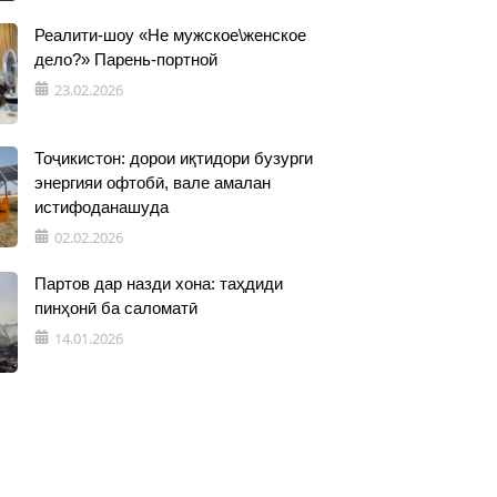
Реалити-шоу «Не мужское\женское
дело?» Парень-портной
23.02.2026
Тоҷикистон: дорои иқтидори бузурги
энергияи офтобӣ, вале амалан
истифоданашуда
02.02.2026
Партов дар назди хона: таҳдиди
пинҳонӣ ба саломатӣ
14.01.2026