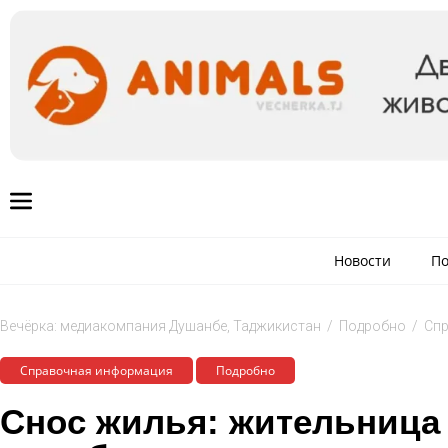
Новости
По
Вечёрка: медиакомпания Душанбе, Таджикистан
/
Подробно
/
Cп
Cправочная информация
Подробно
Снос жилья: жительница