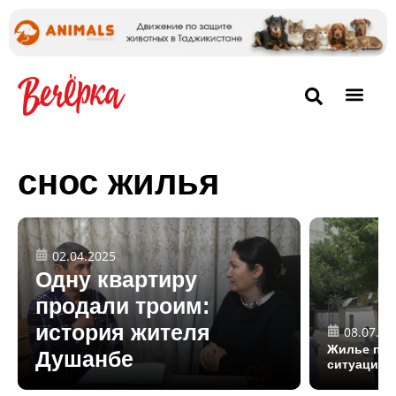
снос жилья
02.04.2025
Одну квартиру
продали троим:
история жителя
08.07.20
Жилье под
Душанбе
ситуацию 