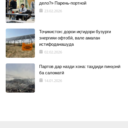
дело?» Парень-портной
23.02.2026
Тоҷикистон: дорои иқтидори бузурги
энергияи офтобӣ, вале амалан
истифоданашуда
02.02.2026
Партов дар назди хона: таҳдиди пинҳонӣ
ба саломатӣ
14.01.2026