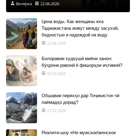
Вечерка
22.06.2026
Цена воды. Как женщины юга
Таджикистана живут между засухой,
бедностью и надеждой на воду
22.06.2026
Болоравии худкушӣ миёни занон:
бӯҳрони равонӣ ё фишорҳои иҷтимоӣ?
05.03.2026
Обшавии пиряхҳо дар Тоҷикистон чӣ
паёмадҳо дорад?
27.02.2026
Реалити-шоу «Не мужское\женское