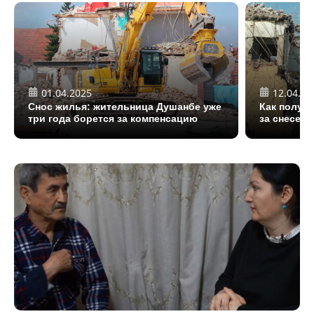
01.04.2025
12.04.20
Снос жилья: жительница Душанбе уже
Как получ
три года борется за компенсацию
за снесен