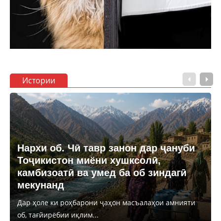
Истории
Нархи об. Чӣ тавр занон дар ҷануби
Тоҷикистон миёни хушксолӣ,
камбизоатӣ ва умед ба об зиндагӣ
мекунанд
Дар ҳоле ки роҳбарони ҷаҳон масъалаҳои амнияти
об, тағйирёбии иқлим...