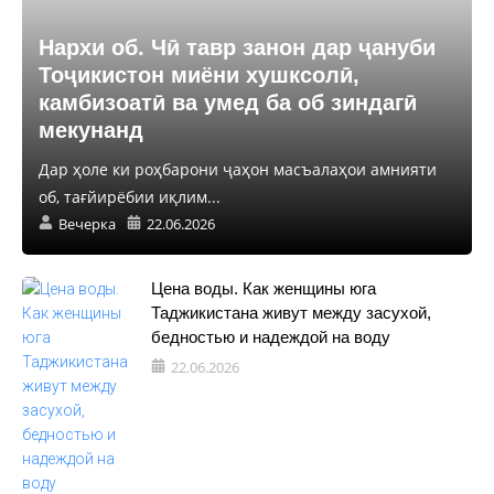
Нархи об. Чӣ тавр занон дар ҷануби
Тоҷикистон миёни хушксолӣ,
камбизоатӣ ва умед ба об зиндагӣ
мекунанд
Дар ҳоле ки роҳбарони ҷаҳон масъалаҳои амнияти
об, тағйирёбии иқлим...
Вечерка
22.06.2026
Цена воды. Как женщины юга
Таджикистана живут между засухой,
бедностью и надеждой на воду
22.06.2026