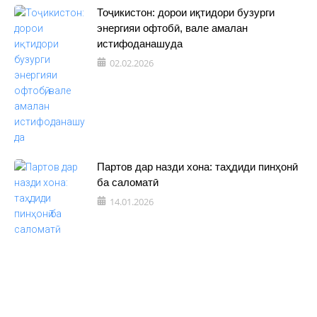
Тоҷикистон: дорои иқтидори бузурги
энергияи офтобӣ, вале амалан
истифоданашуда
02.02.2026
Партов дар назди хона: таҳдиди пинҳонӣ
ба саломатӣ
14.01.2026