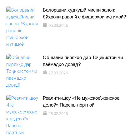
Болоравии худкушӣ миёни занон:
бӯҳрони равонӣ ё фишорҳои иҷтимоӣ?
05.03.2026
Обшавии пиряхҳо дар Тоҷикистон чӣ
паёмадҳо дорад?
27.02.2026
Реалити-шоу «Не мужское\женское
дело?» Парень-портной
23.02.2026