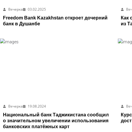
Вечерка
03.02.2025
Ве
Freedom Bank Kazakhstan откроет дочерний
Как 
банк в Душанбе
из Т
Вечерка
19.08.2024
Ве
Национальный банк Таджикистана сообщил
Курс
о значительном увеличении использования
дост
банковских платёжных карт