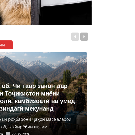
ии
 об. Чӣ тавр занон дар
и Тоҷикистон миёни
олӣ, камбизоатӣ ва умед
 зиндагӣ мекунанд
е ки роҳбарони ҷаҳон масъалаҳои
об, тағйирёбии иқлим...
ка
22.06.2026