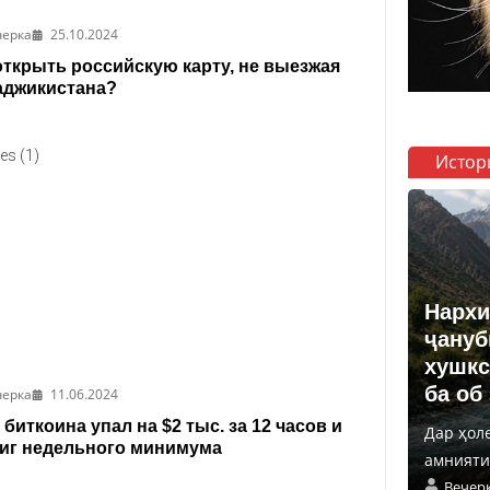
черка
25.10.2024
открыть российскую карту, не выезжая
аджикистана?
Истор
Нархи
ҷануб
хушкс
ба об
черка
11.06.2024
 биткоина упал на $2 тыс. за 12 часов и
Дар ҳол
иг недельного минимума
амнияти 
Вечер