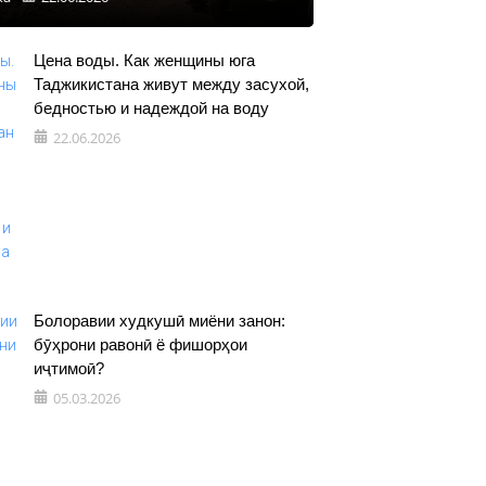
Цена воды. Как женщины юга
Таджикистана живут между засухой,
бедностью и надеждой на воду
22.06.2026
Болоравии худкушӣ миёни занон:
бӯҳрони равонӣ ё фишорҳои
иҷтимоӣ?
05.03.2026