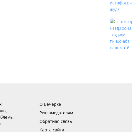
х
О Вечёрке
алы,
Рекламодателям
блемы,
Обратная связь
ие
Карта сайта