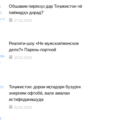
Обшавии пиряхҳо дар Тоҷикистон чӣ
паёмадҳо дорад?
27.02.2026
Реалити-шоу «Не мужское\женское
дело?» Парень-портной
23.02.2026
Тоҷикистон: дорои иқтидори бузурги
энергияи офтобӣ, вале амалан
истифоданашуда
02.02.2026