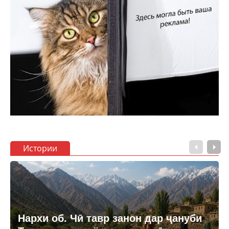
Истории
Нархи об. Чӣ тавр занон дар ҷануби