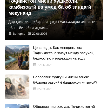
Тоҷикистон миёни хушксолӣ,
камбизоатӣ ва умед ба об зиндагӣ
мекунанд
Дар ҳоле ки роҳбарони ҷаҳон масъалаҳои амнияти
об, тағйирёбии иқлим...
Вечерка
22.06.2026
Цена воды. Как женщины юга
Таджикистана живут между засухой,
бедностью и надеждой на воду
22.06.2026
Болоравии худкушӣ миёни занон:
бӯҳрони равонӣ ё фишорҳои иҷтимоӣ?
05.03.2026
Обшавии пиряхҳо дар Тоҷикистон чӣ