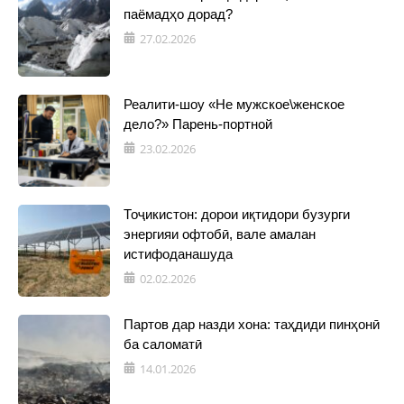
паёмадҳо дорад?
27.02.2026
Реалити-шоу «Не мужское\женское
дело?» Парень-портной
23.02.2026
Тоҷикистон: дорои иқтидори бузурги
энергияи офтобӣ, вале амалан
истифоданашуда
02.02.2026
Партов дар назди хона: таҳдиди пинҳонӣ
ба саломатӣ
14.01.2026