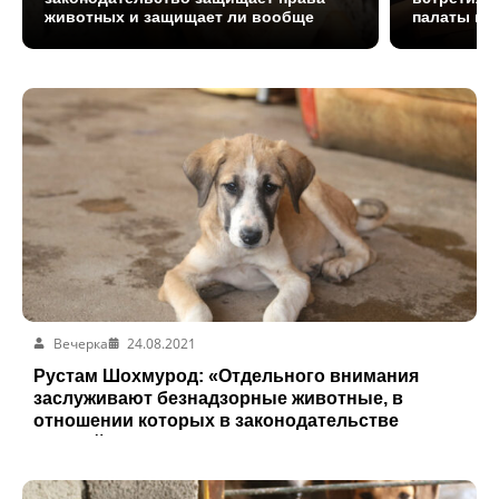
животных и защищает ли вообще
палаты па
Вечерка
24.08.2021
Рустам Шохмурод: «Отдельного внимания
заслуживают безнадзорные животные, в
отношении которых в законодательстве
полный вакуум».