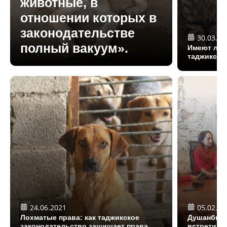
животные, в
отношении которых в
законодательстве
30.03.20
полный вакуум».
Имеют ли 
таджикско
24.06.2021
05.02.20
Лохматые права: как таджикское
Душанбинс
законодательство защищает права
встретили