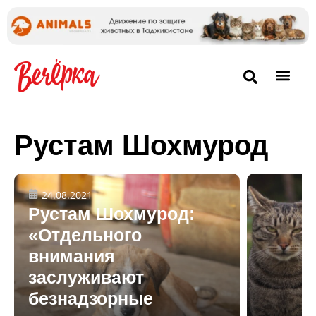
Рустам Шохмурод
24.08.2021
Рустам Шохмурод:
«Отдельного
внимания
заслуживают
безнадзорные