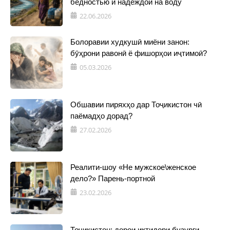
бедностью и надеждой на воду
22.06.2026
Болоравии худкушӣ миёни занон:
бӯҳрони равонӣ ё фишорҳои иҷтимоӣ?
05.03.2026
Обшавии пиряхҳо дар Тоҷикистон чӣ
паёмадҳо дорад?
27.02.2026
Реалити-шоу «Не мужское\женское
дело?» Парень-портной
23.02.2026
Тоҷикистон: дорои иқтидори бузурги