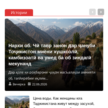
Истории
Нархи об. Чӣ тавр занон дар ҷануби
Тоҷикистон миёни хушксолӣ,
камбизоатӣ ва умед ба об зиндагӣ
мекунанд
Дар ҳоле ки роҳбарони ҷаҳон масъалаҳои амнияти
об, тағйирёбии иқлим...
Вечерка
22.06.2026
Цена воды. Как женщины юга
Таджикистана живут между засухой,