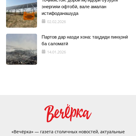
энергияи офтобӣ, вале амалан
истифоданашуда
02.02.2026
Партов дар назди хона: таҳдиди пинҳонӣ
ба саломатӣ
14.01.2026
«Вечёрка» — газета столичных новостей, актуальные