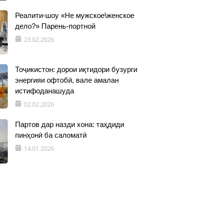
Реалити-шоу «Не мужское\женское
дело?» Парень-портной
23.02.2026
Тоҷикистон: дорои иқтидори бузурги
энергияи офтобӣ, вале амалан
истифоданашуда
02.02.2026
Партов дар назди хона: таҳдиди
пинҳонӣ ба саломатӣ
14.01.2026