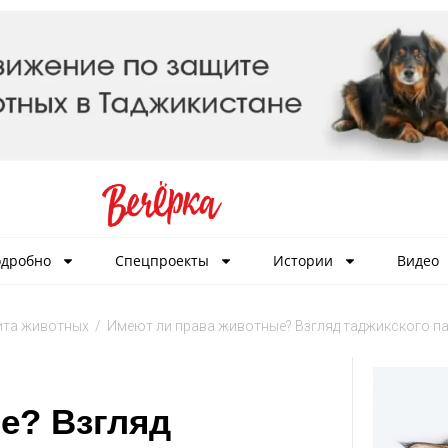
дробно
Спецпроекты
Истории
Видео
та животных
/
Имеют ли права животные? Взгляд таджикского п
е? Взгляд