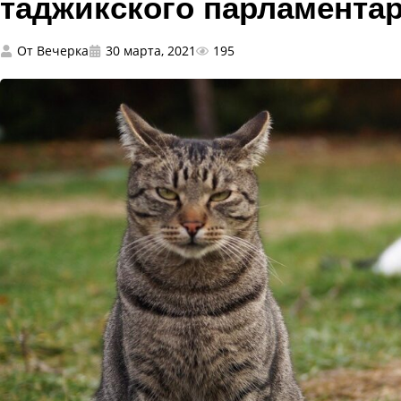
таджикского парламента
От
Вечерка
30 марта, 2021
195