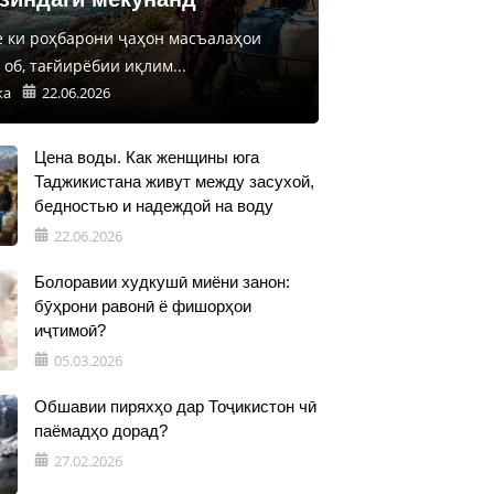
е ки роҳбарони ҷаҳон масъалаҳои
об, тағйирёбии иқлим...
ка
22.06.2026
Цена воды. Как женщины юга
Таджикистана живут между засухой,
бедностью и надеждой на воду
22.06.2026
Болоравии худкушӣ миёни занон:
бӯҳрони равонӣ ё фишорҳои
иҷтимоӣ?
05.03.2026
Обшавии пиряхҳо дар Тоҷикистон чӣ
паёмадҳо дорад?
27.02.2026