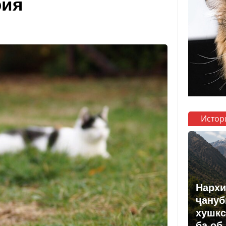
рия
Истор
Нархи
ҷануб
хушкс
ба об