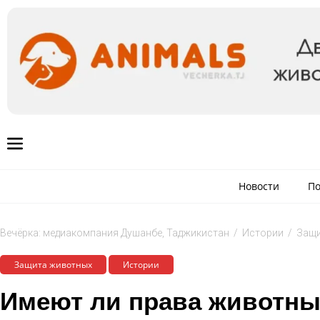
Новости
По
Вечёрка: медиакомпания Душанбе, Таджикистан
/
Истории
/
Защи
Защита животных
Истории
Имеют ли права животны