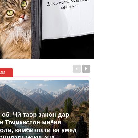
ии
 об. Чӣ тавр занон дар
и Тоҷикистон миёни
олӣ, камбизоатӣ ва умед
 зиндагӣ мекунанд