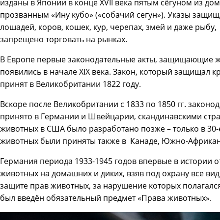
изданы в Японии в конце XVII века пятым сёгуном из до
прозванным «Ину кубо» («собачий сегун»). Указы защищ
лошадей, коров, кошек, кур, черепах, змей и даже рыбу
запрещено торговать на рынках.
В Европе первые законодательные акты, защищающие ж
появились в начале XIX века. Закон, который защищал к
принят в Великобритании 1822 году.
Вскоре после Великобритании с 1833 по 1850 гг. закон
принято в Германии и Швейцарии, скандинавскими стра
животных в США было разработано позже – только в 30-е
животных были приняты также в Канаде, Южно-Африкан
Германия периода 1933-1945 годов впервые в истории 
животных на домашних и диких, взяв под охрану все ви
защите прав животных, за нарушение которых полагался
был введён обязательный предмет «Права животных».