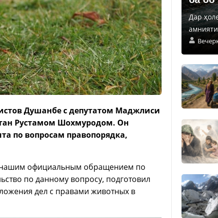
Дар ҳол
амнияти 
Вечер
истов Душанбе с депутатом
Маджлиси
тан
Рустамом Шохмуродом.
Он
та по вопросам правопорядка,
 с нашим официальным обращением по
ьство по данному вопросу, подготовил
ложения дел с правами животных в