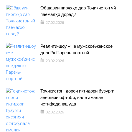
Обшавии пиряхҳо дар Тоҷикистон чӣ
паёмадҳо дорад?
27.02.2026
Реалити-шоу «Не мужское\женское
дело?» Парень-портной
23.02.2026
Тоҷикистон: дорои иқтидори бузурги
энергияи офтобӣ, вале амалан
истифоданашуда
02.02.2026