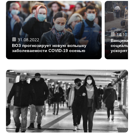
14.10.20
31.08.2022
Вакцинаци
ВОЗ прогнозирует новую вспышку
социальна
заболеваемости COVID-19 осенью
ускорят с