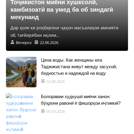
Тоҷикистон миёни хушксолӣ,
камбизоатӣ ва умед ба об зиндагӣ
мекунанд
Дар ҳоле ки роҳбарони ҷаҳон масъалаҳои амнияти
об, тағйирёбии иқлим...
Вечерка
22.06.2026
Цена воды. Как женщины юга
Таджикистана живут между засухой,
бедностью и надеждой на воду
22.06.2026
Болоравии худкушӣ миёни занон:
бӯҳрони равонӣ ё фишорҳои иҷтимоӣ?
05.03.2026