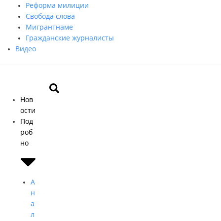
Реформа милиции
Свобода слова
Мигрантнаме
Гражданские журналисты
Видео
Нов
ости
Под
роб
но
А
н
а
л