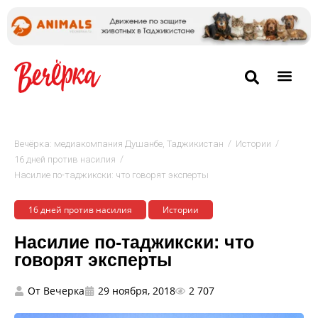
/
/
Вечёрка: медиакомпания Душанбе, Таджикистан
Истории
/
16 дней против насилия
Насилие по-таджикски: что говорят эксперты
16 дней против насилия
Истории
Насилие по-таджикски: что
говорят эксперты
От
Вечерка
29 ноября, 2018
2 707