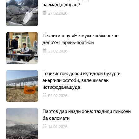
паёмадҳо дорад?
27.02.2026
Реалити-шоу «Не мужское\женское
дело?» Парень-портной
23.02.2026
Тоҷикистон: дорои иқтидори бузурги
энергияи офтобӣ, вале амалан
истифоданашуда
02.02.2026
Партов дар назди хона: таҳдиди пинҳонӣ
ба саломатӣ
14.01.2026