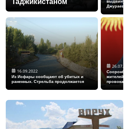
Таджикистаном
выдвинуты
Джураеву
26.07.20
16.09.2022
Сооронбай
Из Исфары сообщают об убитых и
жителей Ак
раненных. Стрельба продолжается
провокато