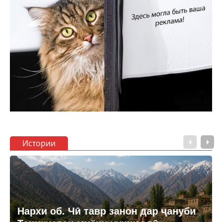
Истории
Нархи об. Чӣ тавр занон дар ҷануби