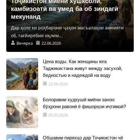
Тоҷикистон миёни хушксолӣ,
камбизоатӣ ва умед ба об зиндагӣ
мекунанд
Дар ҳоле ки роҳбарони ҷаҳон масъалаҳои амнияти
об, тағйирёбии иқлим...
Вечерка
22.06.2026
Цена воды. Как женщины юга
Таджикистана живут между засухой,
бедностью и надеждой на воду
22.06.2026
Болоравии худкушӣ миёни занон:
бӯҳрони равонӣ ё фишорҳои иҷтимоӣ?
05.03.2026
Обшавии пиряхҳо дар Тоҷикистон чӣ