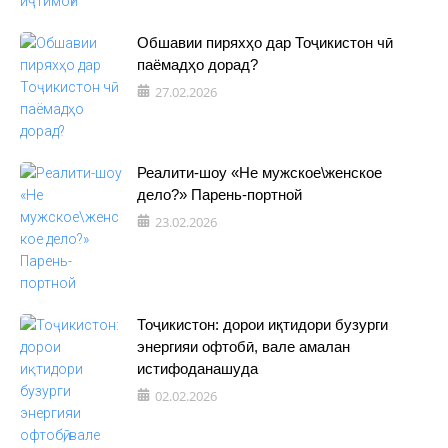
Обшавии пиряхҳо дар Тоҷикистон чӣ
паёмадҳо дорад?
27.02.2026
Реалити-шоу «Не мужское\женское
дело?» Парень-портной
23.02.2026
Тоҷикистон: дорои иқтидори бузурги
энергияи офтобӣ, вале амалан
истифоданашуда
02.02.2026