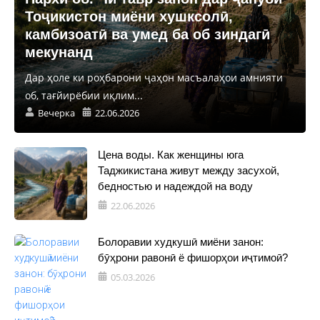
Тоҷикистон миёни хушксолӣ,
камбизоатӣ ва умед ба об зиндагӣ
мекунанд
Дар ҳоле ки роҳбарони ҷаҳон масъалаҳои амнияти
об, тағйирёбии иқлим...
Вечерка
22.06.2026
Цена воды. Как женщины юга
Таджикистана живут между засухой,
бедностью и надеждой на воду
22.06.2026
Болоравии худкушӣ миёни занон:
бӯҳрони равонӣ ё фишорҳои иҷтимоӣ?
05.03.2026