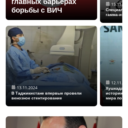
главных барьерах
15.11.20
борьбы с ВИЧ
Специалис
гамма-изл
12.11.20
13.11.2024
Хушкадам 
В Таджикистане впервые провели
истории Т
венозное стентирование
мира по с