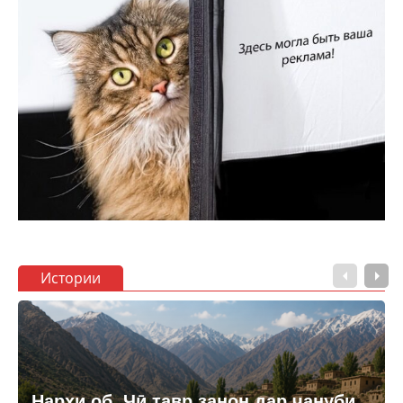
Истории
Нархи об. Чӣ тавр занон дар ҷануби