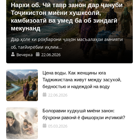
Нархи об. Чӣ тавр занон дар ҷануби
Тоҷикистон миёни хушксолӣ,
камбизоатӣ ва умед ба об зиндагӣ
мекунанд
Дар ҳоле ки роҳбарони ҷаҳон масъалаҳои амнияти
об, тағйирёбии иқлим...
Вечерка
22.06.2026
Цена воды. Как женщины юга
Таджикистана живут между засухой,
бедностью и надеждой на воду
22.06.2026
Болоравии худкушӣ миёни занон:
бӯҳрони равонӣ ё фишорҳои иҷтимоӣ?
05.03.2026