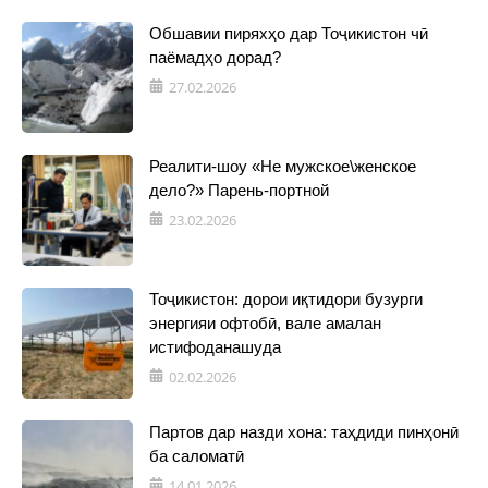
Обшавии пиряхҳо дар Тоҷикистон чӣ
паёмадҳо дорад?
27.02.2026
Реалити-шоу «Не мужское\женское
дело?» Парень-портной
23.02.2026
Тоҷикистон: дорои иқтидори бузурги
энергияи офтобӣ, вале амалан
истифоданашуда
02.02.2026
Партов дар назди хона: таҳдиди пинҳонӣ
ба саломатӣ
14.01.2026