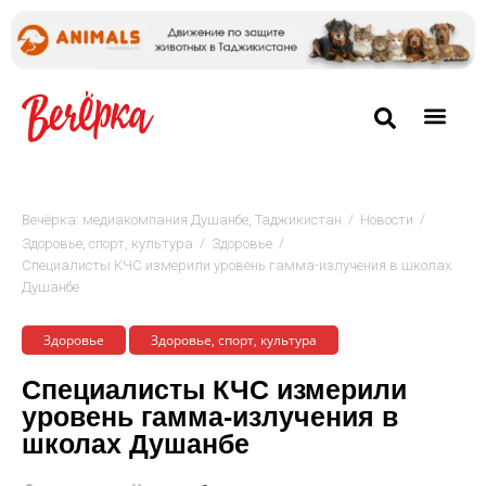
/
/
Вечёрка: медиакомпания Душанбе, Таджикистан
Новости
/
/
Здоровье, спорт, культура
Здоровье
Специалисты КЧС измерили уровень гамма-излучения в школах
Душанбе
Здоровье
Здоровье, спорт, культура
Специалисты КЧС измерили
уровень гамма-излучения в
школах Душанбе