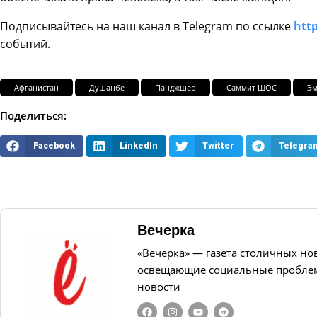
Подписывайтесь на наш канал в Telegram по ссылке
http
событий.
Афганистан
Душанбе
Панджшер
Саммит ШОС
Эм
Поделиться:
Facebook
LinkedIn
Twitter
Telegra
Вечерка
«Вечёрка» — газета столичных но
освещающие социальные проблем
новости