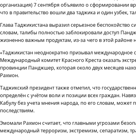
организация) 7 сентября объявило о сформировании вре
что в правительство вошли два таджика и один узбек, т
Глава Таджикистана выразил серьезное беспокойство с
словам, талибы полностью заблокировали доступ Панд
жизненно важным продуктам, из-за чего в этой районе 
«Таджикистан неоднократно призывал международное с
Международный комитет Красного Креста оказать экст
провинции Панджшер, которая около двух месяцев нахо
Рахмон.
Таджикский президент также отметил, что государствен
определён с учётом воли и позиции всех граждан. Навя
Кабулу без учета мнения народа, по его словам, может
последствиям.
Эмомали Рахмон считает, что главными угрозами безоп
международный терроризм, экстремизм, сепаратизм, т