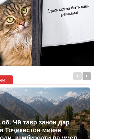
ии
 об. Чӣ тавр занон дар
и Тоҷикистон миёни
олӣ, камбизоатӣ ва умед