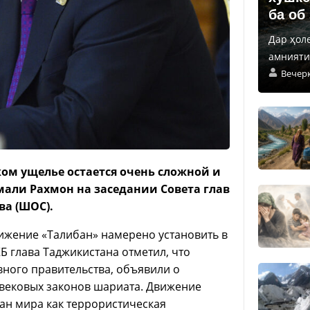
ба об
Дар ҳол
амнияти 
Вечер
ком ущелье остается очень сложной и
али Рахмон на заседании Совета глав
ва (ШОС).
вижение «Талибан» намерено установить в
 глава Таджикистана отметил, что
ного правительства, объявили о
евековых законов шариата. Движение
ран мира как террористическая