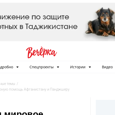
дробно
Спецпроекты
Истории
Видео
ные темы
/
арную помощь Афганистану и Панджшеру
л мировое