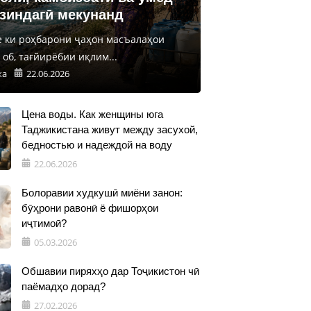
 зиндагӣ мекунанд
е ки роҳбарони ҷаҳон масъалаҳои
об, тағйирёбии иқлим...
ка
22.06.2026
Цена воды. Как женщины юга
Таджикистана живут между засухой,
бедностью и надеждой на воду
22.06.2026
Болоравии худкушӣ миёни занон:
бӯҳрони равонӣ ё фишорҳои
иҷтимоӣ?
05.03.2026
Обшавии пиряхҳо дар Тоҷикистон чӣ
паёмадҳо дорад?
27.02.2026