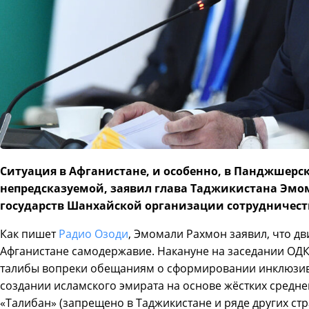
Ситуация в Афганистане, и особенно, в Панджшерс
непредсказуемой, заявил глава Таджикистана Эмом
государств Шанхайской организации сотрудничест
Как пишет
Радио Озоди
, Эмомали Рахмон заявил, что д
Афганистане самодержавие. Накануне на заседании ОДКБ
талибы вопреки обещаниям о сформировании инклюзив
создании исламского эмирата на основе жёстких средн
«Талибан» (запрещено в Таджикистане и ряде других ст