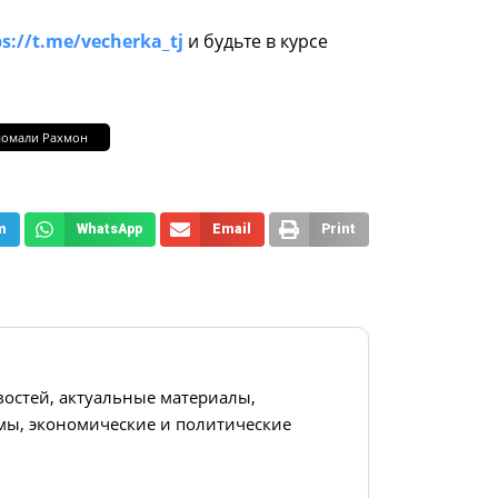
s://t.me/vecherka_tj
и будьте в курсе
омали Рахмон
m
WhatsApp
Email
Print
востей, актуальные материалы,
ы, экономические и политические