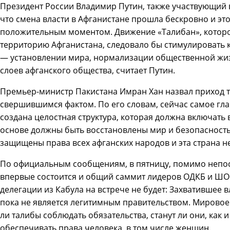
Президент России Владимир Путин, также участвующий 
что смена власти в Афганистане прошла бескровно и это
положительным моментом. Движение «Талибан», которо
территорию Афганистана, следовало бы стимулировать
— установлении мира, нормализации общественной жиз
слоев афганского общества, считает Путин.
Премьер-министр Пакистана Имран Хан назвал приход т
свершившимся фактом. По его словам, сейчас самое гла
создана целостная структура, которая должна включать в
основе должны быть восстановлены мир и безопасность»
защищены права всех афганских народов и эта страна н
По официальным сообщениям, в пятницу, помимо непос
впервые состоится и общий саммит лидеров ОДКБ и ШОС
делегации из Кабула на встрече не будет: Захватившее 
пока не является легитимным правительством. Мировое с
ли талибы соблюдать обязательства, станут ли они, как 
обеспечивать права человека, в том числе женщин.