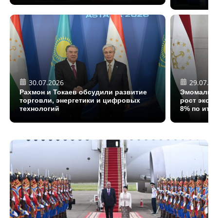
30.07.2026
29.07.20
Рахмон и Токаев обсудили развитие
Эмомали Р
торговли, энергетики и цифровых
рост экон
технологий
8% по итог