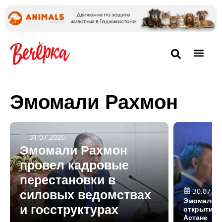
Эмомали Рахмон
31.07.2026
Эмомали Рахмон
провел кадровые
перестановки в
30.07.20
силовых ведомствах
Эмомали Р
и госструктурах
открытии 
Астане