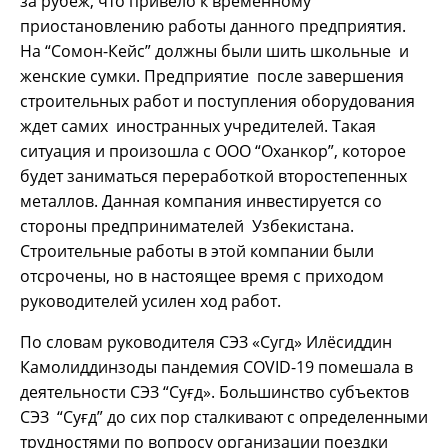
за рубеж, что привело к временному
приостановлению работы данного предприятия.
На “Сомон-Кейс” должны были шить школьные и
женские сумки. Предприятие после завершения
строительных работ и поступления оборудования
ждет самих иностранных учредителей. Такая
ситуация и произошла с ООО “Оханкор”, которое
будет заниматься переработкой второстепенных
металлов. Данная компания инвестируется со
стороны предпринимателей Узбекистана.
Строительные работы в этой компании были
отсрочены, но в настоящее время с приходом
руководителей усилен ход работ.
По словам руководителя СЭЗ «Сугд» Илёсиддин
Камолиддинзоды пандемия COVID-19 помешала в
деятельности СЭЗ “Суғд». Большинство субъектов
СЭЗ “Суғд” до сих пор сталкивают с определенными
трудностями по вопросу организации поездки