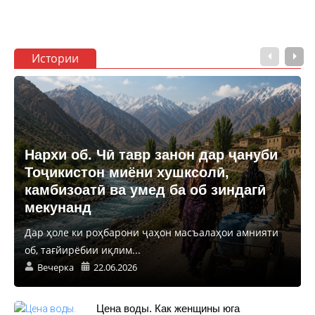
Истории
Нархи об. Чӣ тавр занон дар ҷануби
Тоҷикистон миёни хушксолӣ,
камбизоатӣ ва умед ба об зиндагӣ
мекунанд
Дар ҳоле ки роҳбарони ҷаҳон масъалаҳои амнияти
об, тағйирёбии иқлим...
Вечерка
22.06.2026
Цена воды. Как женщины юга