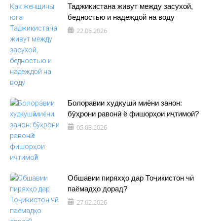
Таджикистана живут между засухой,
бедностью и надеждой на воду
22.06.2026
Болоравии худкушӣ миёни занон:
бӯҳрони равонӣ ё фишорҳои иҷтимоӣ?
05.03.2026
Обшавии пиряхҳо дар Тоҷикистон чӣ
паёмадҳо дорад?
27.02.2026