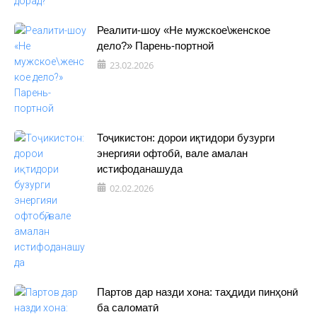
Реалити-шоу «Не мужское\женское
дело?» Парень-портной
23.02.2026
Тоҷикистон: дорои иқтидори бузурги
энергияи офтобӣ, вале амалан
истифоданашуда
02.02.2026
Партов дар назди хона: таҳдиди пинҳонӣ
ба саломатӣ