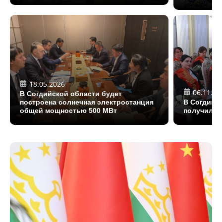
18.05.2026
06.11.20
В Согдийской области будет
построена солнечная электростанция
В Согдийс
общей мощностью 500 МВт
получили 