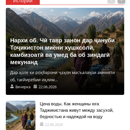
Истории
Нархи об. Чӣ тавр занон дар ҷануби
Тоҷикистон миёни хушксолӣ,
камбизоатӣ ва умед ба об зиндагӣ
мекунанд
Дар ҳоле ки роҳбарони ҷаҳон масъалаҳои амнияти
об, тағйирёбии иқлим...
Вечерка
22.06.2026
Цена воды. Как женщины юга
Таджикистана живут между засухой,
бедностью и надеждой на воду
22.06.2026