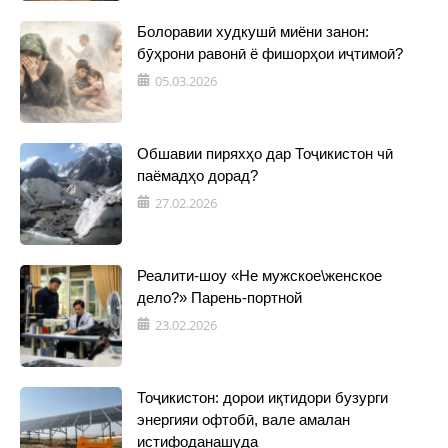
Болоравии худкушӣ миёни занон:
бӯҳрони равонӣ ё фишорҳои иҷтимоӣ?
05.03.2026
Обшавии пиряхҳо дар Тоҷикистон чӣ
паёмадҳо дорад?
27.02.2026
Реалити-шоу «Не мужское\женское
дело?» Парень-портной
23.02.2026
Тоҷикистон: дорои иқтидори бузурги
энергияи офтобӣ, вале амалан
истифоданашуда