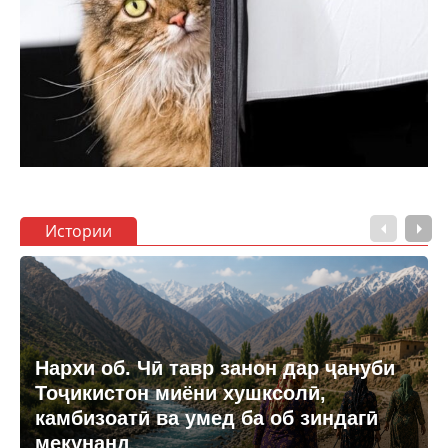
Истории
Нархи об. Чӣ тавр занон дар ҷануби
Тоҷикистон миёни хушксолӣ,
камбизоатӣ ва умед ба об зиндагӣ
мекунанд