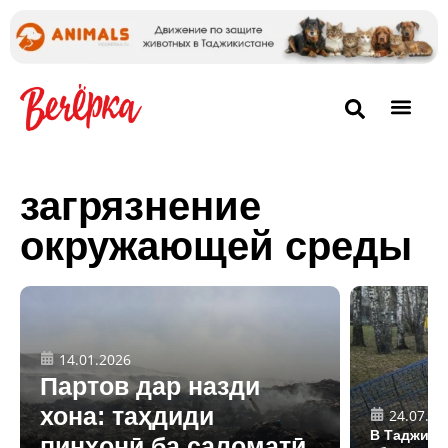
загрязнение
окружающей среды
14.01.2026
Партов дар назди
хона: таҳдиди
24.07.20
В Таджики
пинҳонӣ ба саломатӣ