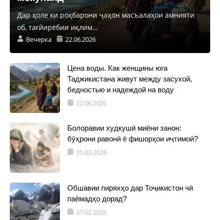
Дар ҳоле ки роҳбарони ҷаҳон масъалаҳои амнияти
об, тағйирёбии иқлим...
Вечерка
22.06.2026
Цена воды. Как женщины юга
Таджикистана живут между засухой,
бедностью и надеждой на воду
22.06.2026
Болоравии худкушӣ миёни занон:
бӯҳрони равонӣ ё фишорҳои иҷтимоӣ?
05.03.2026
Обшавии пиряхҳо дар Тоҷикистон чӣ
паёмадҳо дорад?
27.02.2026