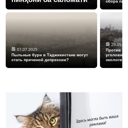
сбора пла
29.05.20
07.07.2025
Против св
Пыльные бури в Таджикистане могут
уголовных 
стать причиной депрессии?
экологии