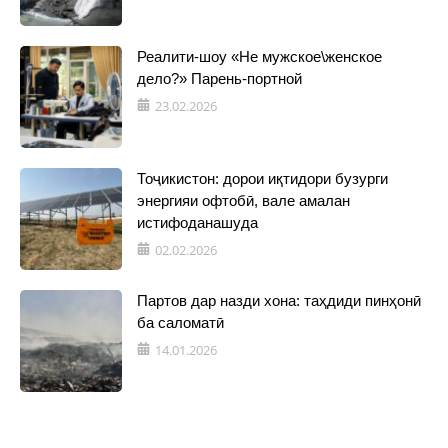
Реалити-шоу «Не мужское\женское
дело?» Парень-портной
23.02.2026
Тоҷикистон: дорои иқтидори бузурги
энергияи офтобӣ, вале амалан
истифоданашуда
02.02.2026
Партов дар назди хона: таҳдиди пинҳонӣ
ба саломатӣ
14.01.2026