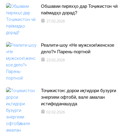
Обшавии пиряхҳо дар Тоҷикистон чӣ
паёмадҳо дорад?
27.02.2026
Реалити-шоу «Не мужское\женское
дело?» Парень-портной
23.02.2026
Тоҷикистон: дорои иқтидори бузурги
энергияи офтобӣ, вале амалан
истифоданашуда
02.02.2026