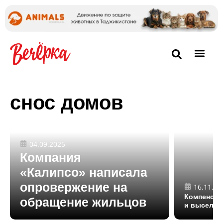
снос домов
04.09.2025
Компания
«Калипсо» написала
опровержение на
16.11.20
Компенсац
обращение жильцов
и выселен