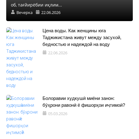
об, тағйирёбии иқлим...
Вечерка
22.06.2026
Цена воды. Как женщины юга
Таджикистана живут между засухой,
бедностью и надеждой на воду
22.06.2026
Болоравии худкушӣ миёни занон:
бӯҳрони равонӣ ё фишорҳои иҷтимоӣ?
05.03.2026