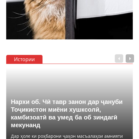
Истории
Нархи об. Чӣ тавр занон дар ҷануби
Тоҷикистон миёни хушксолӣ,
камбизоатӣ ва умед ба об зиндагӣ
мекунанд
Дар ҳоле ки роҳбарони ҷаҳон масъалаҳои амнияти