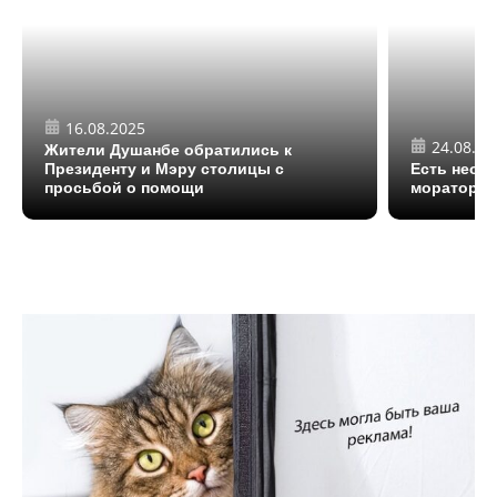
16.08.2025
24.08.20
Жители Душанбе обратились к
Президенту и Мэру столицы с
Есть необ
просьбой о помощи
моратория