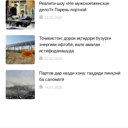
Реалити-шоу «Не мужское\женское
дело?» Парень-портной
23.02.2026
Тоҷикистон: дорои иқтидори бузурги
энергияи офтобӣ, вале амалан
истифоданашуда
02.02.2026
Партов дар назди хона: таҳдиди пинҳонӣ
ба саломатӣ
14.01.2026