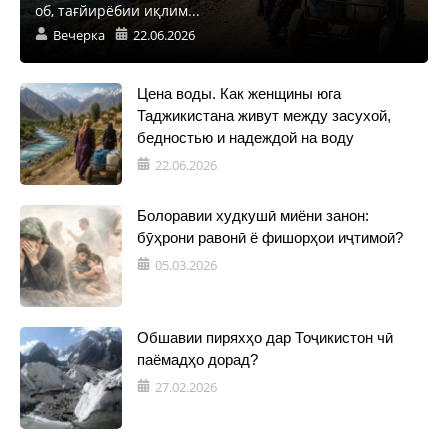
об, тағйирёбии иқлим...
Вечерка
22.06.2026
Цена воды. Как женщины юга
Таджикистана живут между засухой,
бедностью и надеждой на воду
22.06.2026
Болоравии худкушӣ миёни занон:
бӯҳрони равонӣ ё фишорҳои иҷтимоӣ?
05.03.2026
Обшавии пиряхҳо дар Тоҷикистон чӣ
паёмадҳо дорад?
27.02.2026