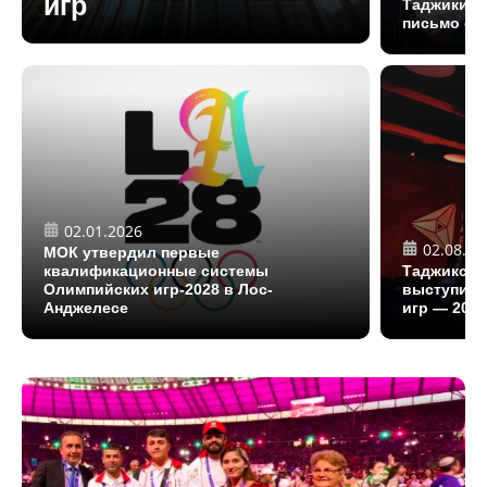
игр
Таджикист
письмо с 
02.01.2026
02.08.20
МОК утвердил первые
квалификационные системы
Таджикски
Олимпийских игр-2028 в Лос-
выступит 
Анджелесе
игр — 202