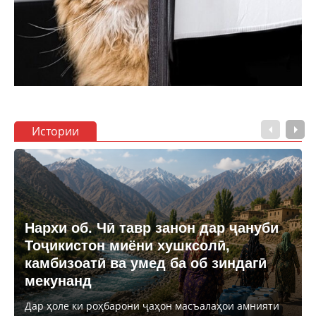
Истории
Нархи об. Чӣ тавр занон дар ҷануби
Тоҷикистон миёни хушксолӣ,
камбизоатӣ ва умед ба об зиндагӣ
мекунанд
Дар ҳоле ки роҳбарони ҷаҳон масъалаҳои амнияти