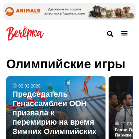
Олимпийские игры
02.02.2026
Председатель
Генассамблеи ООН
призвала к
перемирию на время
12.08.20
Зимних Олимпийских
Глава Орг
Париже на