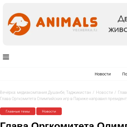
Новости
По
Вечёрка: медиакомпания Душанбе, Таджикистан
/
Новости
/
Глав
Глава Оргкомитета Олимпийских игр в Париже направил президен
Главные темы
Новости
Глава Оргкомитета Олим