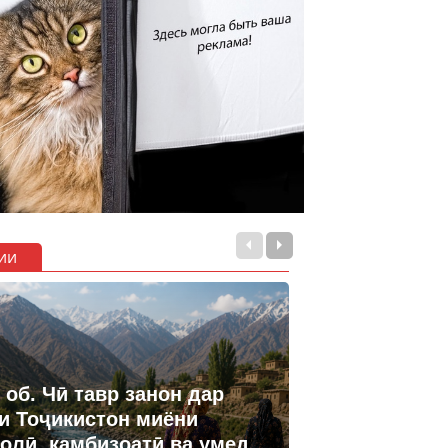
ии
 об. Чӣ тавр занон дар
и Тоҷикистон миёни
олӣ, камбизоатӣ ва умед