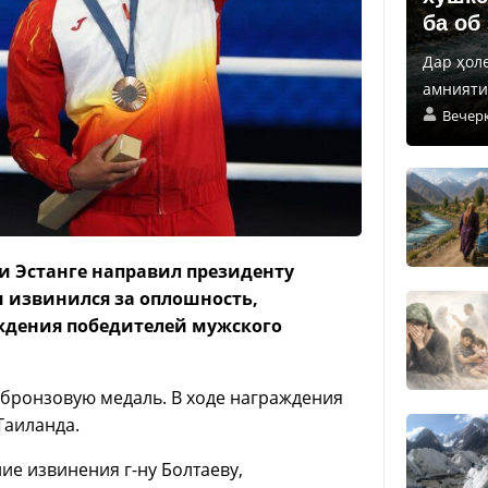
ба об
Дар ҳол
амнияти 
Вечер
и Эстанге направил президенту
 извинился за оплошность,
ждения победителей мужского
 бронзовую медаль. В ходе награждения
Таиланда.
е извинения г-ну Болтаеву,