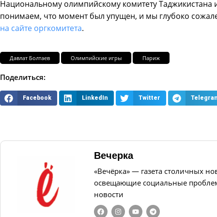
Национальному олимпийскому комитету Таджикистана и
понимаем, что момент был упущен, и мы глубоко сожале
на сайте оргкомитета
.
Давлат Болтаев
Олимпийские игры
Париж
Поделиться:
Facebook
LinkedIn
Twitter
Telegra
Вечерка
«Вечёрка» — газета столичных но
освещающие социальные проблем
новости