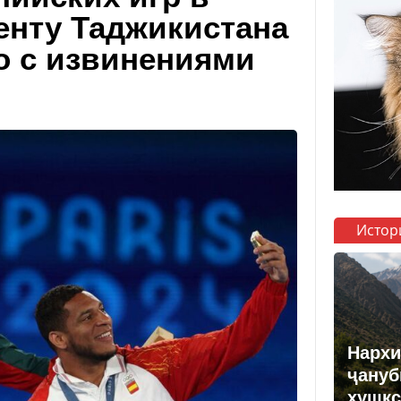
енту Таджикистана
 с извинениями
Истор
Нархи
ҷануб
хушкс