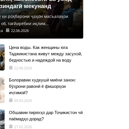
 зиндагӣ мекунанд
е ки роҳбарони ҷаҳон масъалаҳои
об, тағйирёбии иқлим...
ка
22.06.2026
Цена воды. Как женщины юга
Таджикистана живут между засухой,
бедностью и надеждой на воду
22.06.2026
Болоравии худкушӣ миёни занон:
бӯҳрони равонӣ ё фишорҳои
иҷтимоӣ?
05.03.2026
Обшавии пиряхҳо дар Тоҷикистон чӣ
паёмадҳо дорад?
27.02.2026