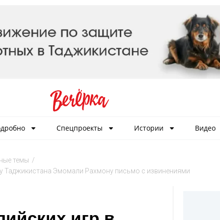
дробно
Спецпроекты
Истории
Видео
ные темы
/
ту Таджикистана Эмомали Рахмону письмо с извинениями
пийских игр в