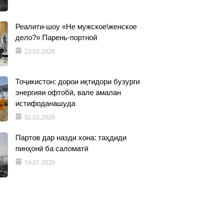
Реалити-шоу «Не мужское\женское
дело?» Парень-портной
23.02.2026
Тоҷикистон: дорои иқтидори бузурги
энергияи офтобӣ, вале амалан
истифоданашуда
02.02.2026
Партов дар назди хона: таҳдиди
пинҳонӣ ба саломатӣ
14.01.2026