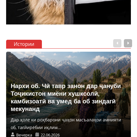
Истории
Нархи об. Чӣ тавр занон дар ҷануби
Тоҷикистон миёни хушксолӣ,
камбизоатӣ ва умед ба об зиндагӣ
мекунанд
Дар ҳоле ки роҳбарони ҷаҳон масъалаҳои амнияти
об, тағйирёбии иқлим...
Вечерка
22.06.2026