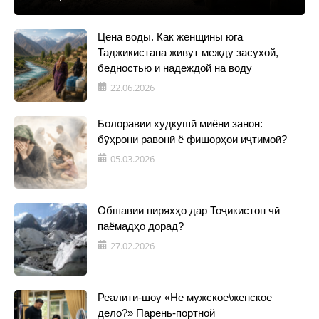
Цена воды. Как женщины юга
Таджикистана живут между засухой,
бедностью и надеждой на воду
22.06.2026
Болоравии худкушӣ миёни занон:
бӯҳрони равонӣ ё фишорҳои иҷтимоӣ?
05.03.2026
Обшавии пиряхҳо дар Тоҷикистон чӣ
паёмадҳо дорад?
27.02.2026
Реалити-шоу «Не мужское\женское
дело?» Парень-портной