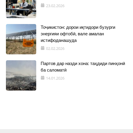
23.02.2026
Тоҷикистон: дорои иқтидори бузурги
энергияи офтобӣ, вале амалан
истифоданашуда
02.02.2026
Партов дар назди хона: таҳдиди пинҳонӣ
ба саломатӣ
14.01.2026