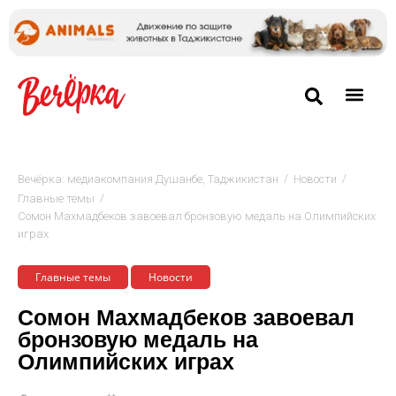
/
/
Вечёрка: медиакомпания Душанбе, Таджикистан
Новости
/
Главные темы
Сомон Махмадбеков завоевал бронзовую медаль на Олимпийских
играх
Главные темы
Новости
Сомон Махмадбеков завоевал
бронзовую медаль на
Олимпийских играх