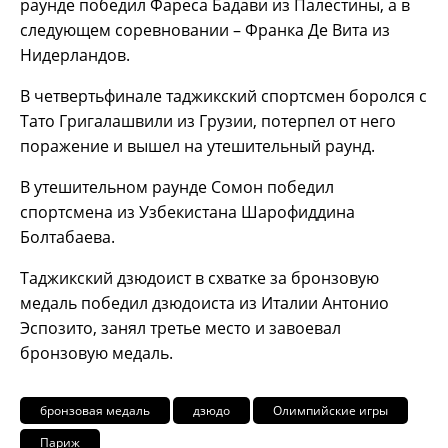
раунде победил Фареса Бадави из Палестины, а в
следующем соревновании – Франка Де Вита из
Нидерландов.
В четвертьфинале таджикский спортсмен боролся с
Тато Григалашвили из Грузии, потерпел от него
поражение и вышел на утешительный раунд.
В утешительном раунде Сомон победил
спортсмена из Узбекистана Шарофиддина
Болтабаева.
Таджикский дзюдоист в схватке за бронзовую
медаль победил дзюдоиста из Италии Антонио
Эспозито, занял третье место и завоевал
бронзовую медаль.
бронзовая медаль
дзюдо
Олимпийские игры
Париж