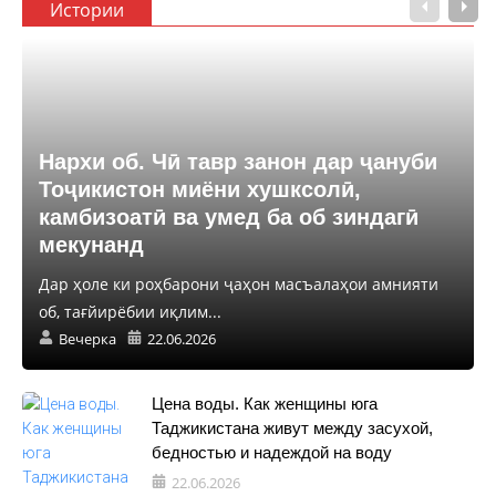
Истории
Нархи об. Чӣ тавр занон дар ҷануби
Тоҷикистон миёни хушксолӣ,
камбизоатӣ ва умед ба об зиндагӣ
мекунанд
Дар ҳоле ки роҳбарони ҷаҳон масъалаҳои амнияти
об, тағйирёбии иқлим...
Вечерка
22.06.2026
Цена воды. Как женщины юга
Таджикистана живут между засухой,
бедностью и надеждой на воду
22.06.2026