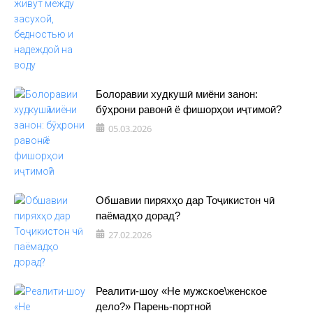
Болоравии худкушӣ миёни занон:
бӯҳрони равонӣ ё фишорҳои иҷтимоӣ?
05.03.2026
Обшавии пиряхҳо дар Тоҷикистон чӣ
паёмадҳо дорад?
27.02.2026
Реалити-шоу «Не мужское\женское
дело?» Парень-портной