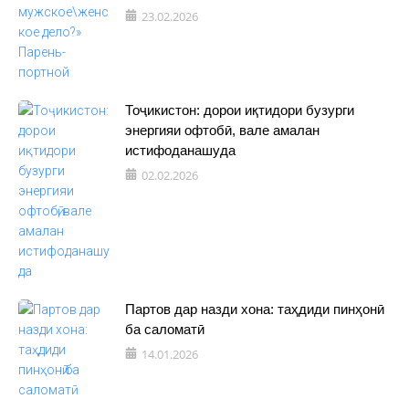
23.02.2026
Тоҷикистон: дорои иқтидори бузурги
энергияи офтобӣ, вале амалан
истифоданашуда
02.02.2026
Партов дар назди хона: таҳдиди пинҳонӣ
ба саломатӣ
14.01.2026