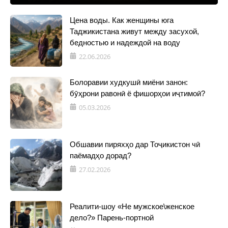
Цена воды. Как женщины юга
Таджикистана живут между засухой,
бедностью и надеждой на воду
22.06.2026
Болоравии худкушӣ миёни занон:
бӯҳрони равонӣ ё фишорҳои иҷтимоӣ?
05.03.2026
Обшавии пиряхҳо дар Тоҷикистон чӣ
паёмадҳо дорад?
27.02.2026
Реалити-шоу «Не мужское\женское
дело?» Парень-портной