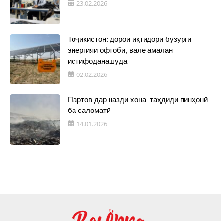
23.02.2026
Тоҷикистон: дорои иқтидори бузурги
энергияи офтобӣ, вале амалан
истифоданашуда
02.02.2026
Партов дар назди хона: таҳдиди пинҳонӣ
ба саломатӣ
14.01.2026