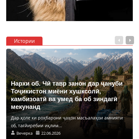
Истории
Нархи об. Чӣ тавр занон дар ҷануби
Тоҷикистон миёни хушксолӣ,
камбизоатӣ ва умед ба об зиндагӣ
мекунанд
Дар ҳоле ки роҳбарони ҷаҳон масъалаҳои амнияти
об, тағйирёбии иқлим...
Вечерка
22.06.2026