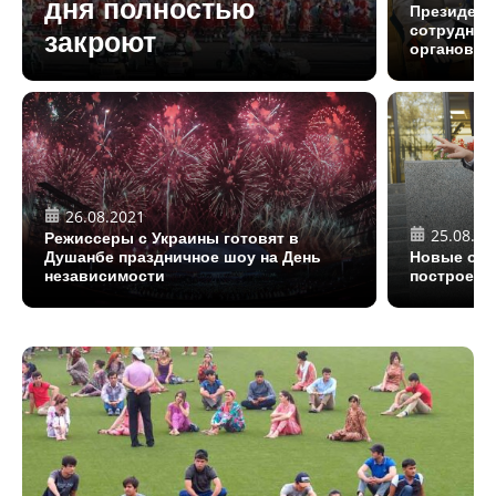
дня полностью
Президент
сотрудник
закроют
органов и
26.08.2021
25.08.20
Режиссеры с Украины готовят в
Душанбе праздничное шоу на День
Новые объ
независимости
построено