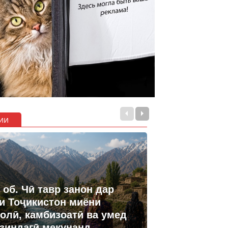
ии
 об. Чӣ тавр занон дар
и Тоҷикистон миёни
олӣ, камбизоатӣ ва умед
 зиндагӣ мекунанд