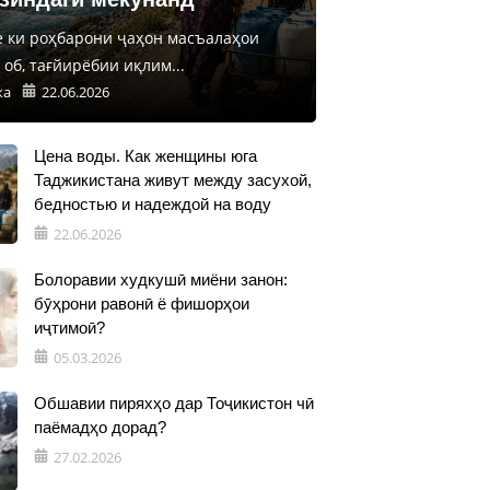
е ки роҳбарони ҷаҳон масъалаҳои
об, тағйирёбии иқлим...
ка
22.06.2026
Цена воды. Как женщины юга
Таджикистана живут между засухой,
бедностью и надеждой на воду
22.06.2026
Болоравии худкушӣ миёни занон:
бӯҳрони равонӣ ё фишорҳои
иҷтимоӣ?
05.03.2026
Обшавии пиряхҳо дар Тоҷикистон чӣ
паёмадҳо дорад?
27.02.2026