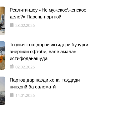
Реалити-шоу «Не мужское\женское
дело?» Парень-портной
23.02.2026
Тоҷикистон: дорои иқтидори бузурги
энергияи офтобӣ, вале амалан
истифоданашуда
02.02.2026
Партов дар назди хона: таҳдиди
пинҳонӣ ба саломатӣ
14.01.2026