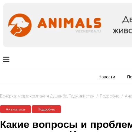
Новости
По
Вечёрка: медиакомпания Душанбе, Таджикистан
/
Подробно
/
Ана
Аналитика
Подробно
Какие вопросы и пробле