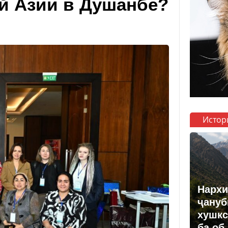
й Азии в Душанбе?
Истор
Нархи
ҷануб
хушкс
ба об