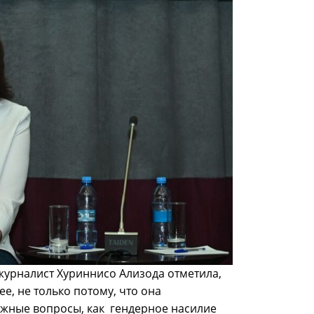
журналист Хуриннисо Ализода отметила,
е, не только потому, что она
важные вопросы, как гендерное насилие