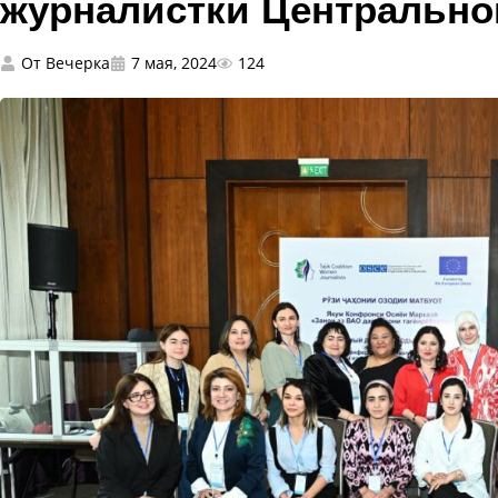
журналистки Центрально
От
Вечерка
7 мая, 2024
124