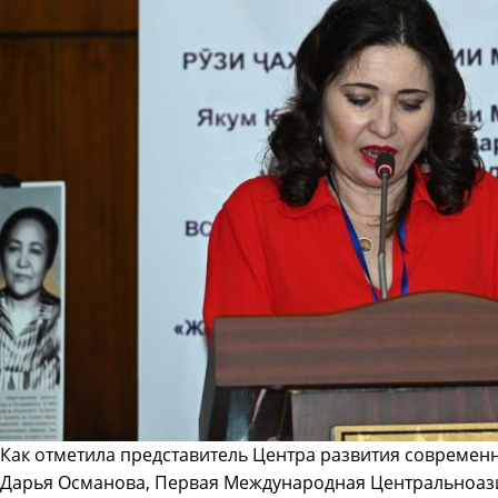
Как отметила представитель Центра развития современ
Дарья Османова, Первая Международная Центральноаз