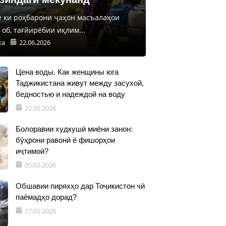
е ки роҳбарони ҷаҳон масъалаҳои
об, тағйирёбии иқлим...
ка
22.06.2026
Цена воды. Как женщины юга
Таджикистана живут между засухой,
бедностью и надеждой на воду
22.06.2026
Болоравии худкушӣ миёни занон:
бӯҳрони равонӣ ё фишорҳои
иҷтимоӣ?
05.03.2026
Обшавии пиряхҳо дар Тоҷикистон чӣ
паёмадҳо дорад?
27.02.2026