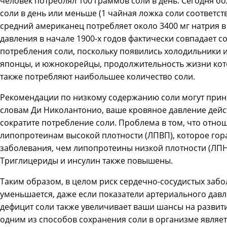
человек потреблял 100 граммов соли в день. Сегодня 
соли в день или меньше (1 чайная ложка соли соответст
средний американец потребляет около 3400 мг натрия в
давления в начале 1900-х годов фактически совпадает
потребления соли, поскольку появились холодильники и
японцы, и южнокорейцы, продолжительность жизни кото
также потребляют наибольшее количество соли.
Рекомендации по низкому содержанию соли могут прин
словам Ди Николантонио, ваше кровяное давление дейс
сократите потребление соли. Проблема в том, что отно
липопротеинам высокой плотности (ЛПВП), которое гор
заболевания, чем липопротеины низкой плотности (ЛПНП
Триглицериды и инсулин также повышены.
Таким образом, в целом риск сердечно-сосудистых забо
уменьшается, даже если показатели артериального давл
дефицит соли также увеличивает ваши шансы на развити
одним из способов сохранения соли в организме являе