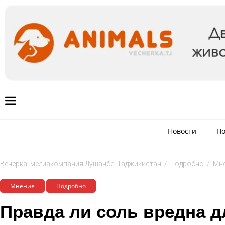
Новости
По
Вечёрка: медиакомпания Душанбе, Таджикистан
/
Подробно
/
Мн
Мнение
Подробно
Правда ли соль вредна д