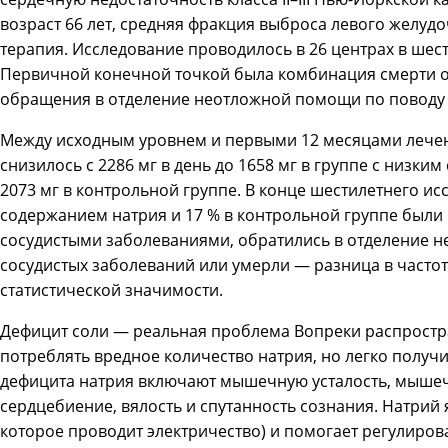
возраст 66 лет, средняя фракция выброса левого желуд
терапия. Исследование проводилось в 26 центрах в шести
Первичной конечной точкой была комбинация смерти от
обращения в отделение неотложной помощи по поводу с
Между исходным уровнем и первыми 12 месяцами лечен
снизилось с 2286 мг в день до 1658 мг в группе с низким
2073 мг в контрольной группе. В конце шестилетнего ис
содержанием натрия и 17 % в контрольной группе были 
сосудистыми заболеваниями, обратились в отделение 
сосудистых заболеваний или умерли — разница в частоте
статистической значимости.
Дефицит соли — реальная проблема Вопреки распростр
потреблять вредное количество натрия, но легко получ
дефицита натрия включают мышечную усталость, мышеч
сердцебиение, вялость и спутанность сознания. Натрий 
которое проводит электричество) и помогает регулирова