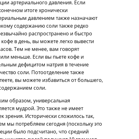
ляции артериального давления. Если
 конечном итоге хронически
ериальным давлением также назначают
изкому содержанию соли также редко
резвычайно распространено и быстро
кофе в день, вы можете легко вывести
асов. Тем не менее, вам говорят
 или меньше. Если вы пьете кофе и
тельным дефицитом натрия в течение
ичество соли. Потоотделение также
отеете, вы можете избавиться от большего,
 содержанием соли.
аким образом, универсальная
яется мудрой. Это также не имеет
к зрения. Исторически сложилось так,
ем мы потребляем сегодня (поскольку это
веции было подсчитано, что средний