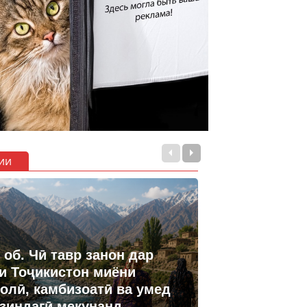
ии
 об. Чӣ тавр занон дар
и Тоҷикистон миёни
олӣ, камбизоатӣ ва умед
 зиндагӣ мекунанд