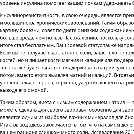
уровень инсулина помогает вашим почкам удерживать 
Инсулинорезистентность, в свою очередь, является при
и большинства хронических заболеваний. Таким образо
картину болезни, совет по диете с низким содержанием
больше вреда, чем пользы. К сожалению, поскольку сол
итоге стал бесплатным. Ваш солевой статус также напря
Если вы не получаете достаточно соли, ваше тело не то
костей, но и лишает кости магния и кальция для подде
тело также будет пытаться поддерживать натрий, умень
потом, вместо этого выделяя магний и кальций. В-треть
уровень альдостерона, гормона, удерживающего натрий
выводя его с мочой.
Таким образом, диета с низким содержанием натрия — э
можете сделать для своего здоровья, особенно для здор
является одним из наиболее важных минералов для био
Итак, вывод здесь заключается в том, что на самом деле
вашем рационе слишком много соли. Исследование 2017