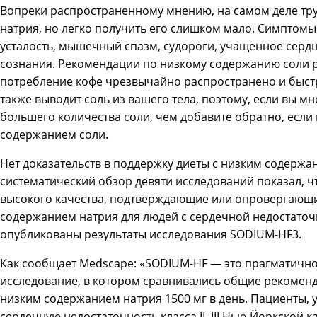
Вопреки распространенному мнению, на самом деле тру
натрия, но легко получить его слишком мало. Симпто
усталость, мышечный спазм, судороги, учащенное сердц
сознания. Рекомендации по низкому содержанию соли р
потребление кофе чрезвычайно распространено и быстр
также выводит соль из вашего тела, поэтому, если вы мн
большего количества соли, чем добавите обратно, если
содержанием соли.
Нет доказательств в поддержку диеты с низким содержан
систематический обзор девяти исследований показал, ч
высокого качества, подтверждающие или опровергающи
содержанием натрия для людей с сердечной недостаточно
опубликованы результаты исследования SODIUM-HF3.
Как сообщает Medscape: «SODIUM-HF — это прагматич
исследование, в котором сравнивались общие рекоменд
низким содержанием натрия 1500 мг в день. Пациенты,
сердечную недостаточность класса II–III Нью-Йоркской