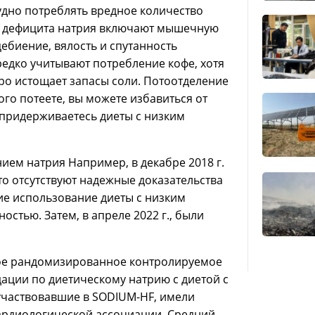
дно потреблять вредное количество
мы дефицита натрия включают мышечную
ебиение, вялость и спутанность
едко учитывают потребление кофе, хотя
о истощает запасы соли. Потоотделение
ого потеете, вы можете избавиться от
 придерживаетесь диеты с низким
ием натрия Например, в декабре 2018 г.
то отсутствуют надежные доказательства
е использование диеты с низким
стью. Затем, в апреле 2022 г., были
ное рандомизированное контролируемое
ации по диетическому натрию с диетой с
 участвовавшие в SODIUM-HF, имели
 кардиологической ассоциации. Средний