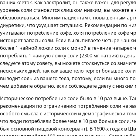
ваших клеток. Как электролит, он также важен для регу
уровень соли становится слишком низким, вы можете в
обезвоживаться. Многим пациентам с повышенным арт
диуретики, что ухудшает ситуацию. Рекомендации по н
учитывают потребление кофе, хотя потребление кофе ч
истощает запасы соли. Если вы выпиваете четыре чашки 
более 1 чайной ложки соли с мочой в течение четырех ч
потреблять 1 чайную ложку соли (2300 мг натрия) в день
следуете этому совету, вы можете столкнуться со значи
нескольких дней, так как ваше тело теряет большое кол
выводит соль из вашего тела, поэтому, если вы много п
чем добавите обратно, если соблюдаете диету с низким
Историческое потребление соли было в 10 раз выше. Т
рекомендация по ограничению потребления соли не явл
особого смысла с исторической и демографической точе
что люди потребляли более чем в 10 раз больше соли, ч
был основной пищевой консервант). В 1600-х годах в Ш