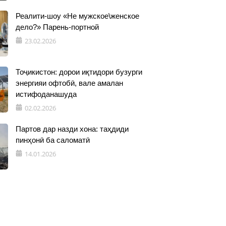
Реалити-шоу «Не мужское\женское
дело?» Парень-портной
23.02.2026
Тоҷикистон: дорои иқтидори бузурги
энергияи офтобӣ, вале амалан
истифоданашуда
02.02.2026
Партов дар назди хона: таҳдиди
пинҳонӣ ба саломатӣ
14.01.2026