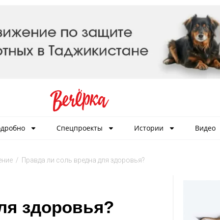
дробно
Спецпроекты
Истории
Видео
ение
/
Правда ли соль вредна для здоровья?
ля здоровья?