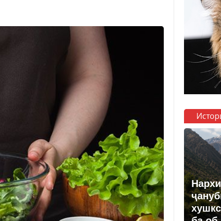
Истор
Нархи
ҷануб
хушкс
ба об