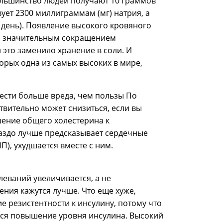
большинство людей получают 10 граммов
вует 2300 миллиграммам (мг) натрия, а
 день). Появление высокого кровяного
 со значительным сокращением
 это заменило хранение в соли. И
рых одна из самых высоких в мире,
ести больше вреда, чем пользы По
твительно может снизиться, если вы
шение общего холестерина к
аздо лучше предсказывает сердечные
), ухудшается вместе с ним.
леваний увеличивается, а не
ения кажутся лучше. Что еще хуже,
е резистентности к инсулину, потому что
тся повышение уровня инсулина. Высокий