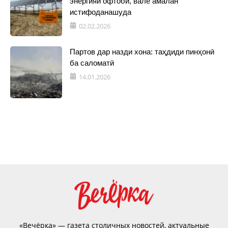
энергияи офтобӣ, вале амалан
истифоданашуда
02.02.2026
Партов дар назди хона: таҳдиди пинҳонӣ
ба саломатӣ
14.01.2026
«Вечёрка» — газета столичных новостей, актуальные