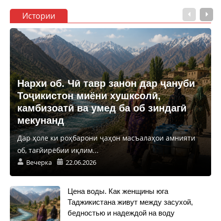
Истории
Нархи об. Чӣ тавр занон дар ҷануби
Тоҷикистон миёни хушксолӣ,
камбизоатӣ ва умед ба об зиндагӣ
мекунанд
Дар ҳоле ки роҳбарони ҷаҳон масъалаҳои амнияти
об, тағйирёбии иқлим...
Вечерка
22.06.2026
Цена воды. Как женщины юга
Таджикистана живут между засухой,
бедностью и надеждой на воду