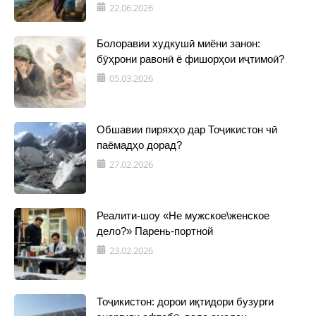
22.06.2026
Болоравии худкушӣ миёни занон:
бӯҳрони равонӣ ё фишорҳои иҷтимоӣ?
05.03.2026
Обшавии пиряхҳо дар Тоҷикистон чӣ
паёмадҳо дорад?
27.02.2026
Реалити-шоу «Не мужское\женское
дело?» Парень-портной
23.02.2026
Тоҷикистон: дорои иқтидори бузурги